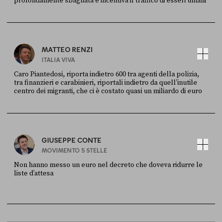
profondamente sbagliata e incentiva il traffico di esseri umani
FONTE
DATA
X
30 LUGLIO
MATTEO RENZI
ITALIA VIVA
Caro Piantedosi, riporta indietro 600 tra agenti della polizia,
tra finanzieri e carabinieri, riportali indietro da quell’inutile
centro dei migranti, che ci è costato quasi un miliardo di euro
FONTE
DATA
Sky Live In
6 LUGLIO
GIUSEPPE CONTE
MOVIMENTO 5 STELLE
Non hanno messo un euro nel decreto che doveva ridurre le
liste d’attesa
FONTE
DATA
Sky Live In
6 LUGLIO