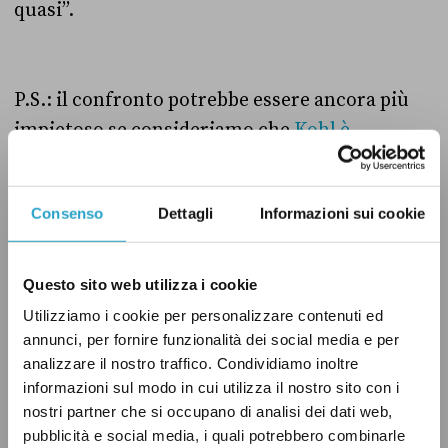
quasi”.
P.S.: il confronto potrebbe essere ancora più
impietoso se consideriamo che
Kohl è
diventato Cancelliere nel 1982
(il leader più
longevo dopo Bismarck), e aggiungiamo che la
Consenso
Dettagli
Informazioni sui cookie
Merkel è destinata a guidare il Paese per i
prossimi 4 anni. I tedeschi avranno visto solo 3
figure al comando in 35 anni!
Questo sito web utilizza i cookie
Utilizziamo i cookie per personalizzare contenuti ed
annunci, per fornire funzionalità dei social media e per
analizzare il nostro traffico. Condividiamo inoltre
C'ERI QUASI
GOVERNO LETTA
ISTITUZIONI
informazioni sul modo in cui utilizza il nostro sito con i
nostri partner che si occupano di analisi dei dati web,
PD
pubblicità e social media, i quali potrebbero combinarle