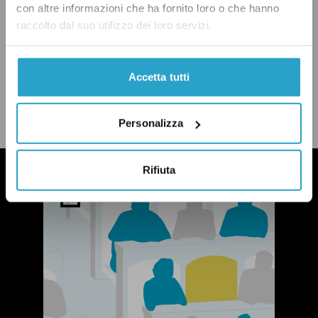
con altre informazioni che ha fornito loro o che hanno
raccolto dal suo utilizzo dei loro servizi.
CONDIVIDI
Accetta tutti
twitter
email
bluesky
facebook
whatsapp
LEGGI LA NOSTRA POLITICA DELLE CORREZIONI
Personalizza
Rifiuta