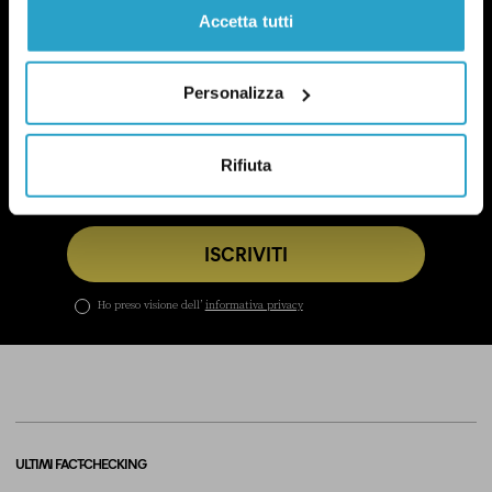
POLITICA DI UN CERTO GENERE
Accetta tutti
OGNI MARTEDÌ
In questa newsletter proviamo a capire perché le
questioni di genere sono anche una questione
Personalizza
politica.
Qui un esempio
.
Rifiuta
ISCRIVITI
Ho preso visione dell’
informativa privacy
ULTIMI FACT-CHECKING