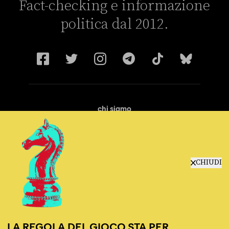
Fact-checking e informazione
politica dal 2012.
chi siamo
manifesto
redazione
progetti
lavora con noi
CHIUDI
contattaci
LA REGOLA DEL GIOCO STA PER