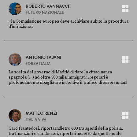
ROBERTO VANNACCI
FUTURO NAZIONALE
«la Commissione europea deve archiviare subito la procedura
d’infrazione»
FONTE
DATA
Ansa
28 LUGLIO 2026
ANTONIO TAJANI
FORZA ITALIA
La scelta del governo di Madrid di dare la cittadinanza
spagnola (...) ad oltre 500 mila immigrati irregolari è
profondamente sbagliata e incentiva il traffico di esseri umani
FONTE
DATA
X
30 LUGLIO
MATTEO RENZI
ITALIA VIVA
Caro Piantedosi, riporta indietro 600 tra agenti della polizia,
tra finanzieri e carabinieri, riportali indietro da quell’inutile