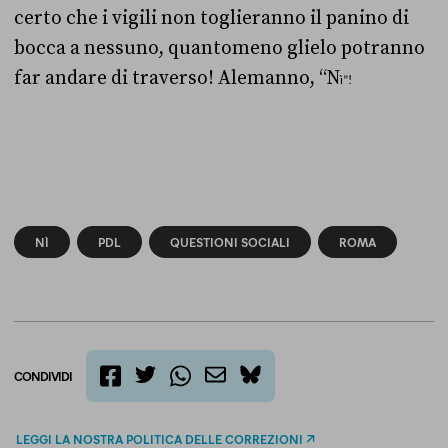
certo che i vigili non toglieranno il panino di
bocca a nessuno, quantomeno glielo potranno
far andare di traverso! Alemanno, “N
ì”!
NÌ
PDL
QUESTIONI SOCIALI
ROMA
CONDIVIDI
twitter
email
bluesky
facebook
whatsapp
LEGGI LA NOSTRA POLITICA DELLE CORREZIONI