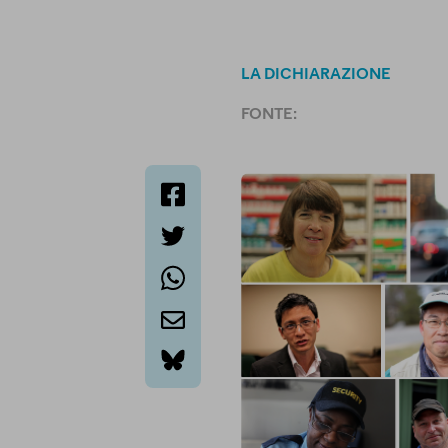
LA DICHIARAZIONE
FONTE:
facebook
twitter
whatsapp
email
bluesky