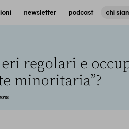
ioni
newsletter
podcast
chi sia
ieri regolari e occu
te minoritaria”?
2018