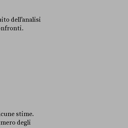
ito dell’analisi
onfronti.
alcune stime.
umero degli