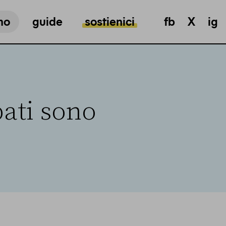
mo
guide
sostienici
fb
X
ig
pati sono