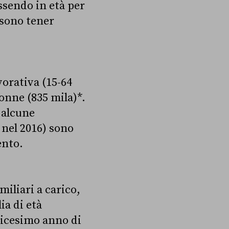
ssendo in età per
ssono tener
.
avorativa (15-64
donne (835 mila)*.
 alcune
 nel 2016) sono
ento.
iliari a carico,
ia di età
dicesimo anno di