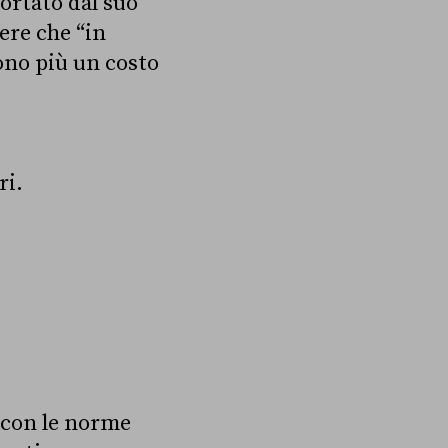
ortato dal suo
ere che “in
ono più un costo
ri.
a con le norme