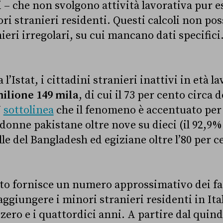
i – che non svolgono attività lavorativa pur e
ori stranieri residenti. Questi calcoli non po
ieri irregolari, su cui mancano dati specifici
 l’Istat, i cittadini stranieri inattivi in età l
ilione 149 mila
, di cui il 73 per cento circa 
U
sottolinea
che il fenomeno è accentuato per
 donne pakistane oltre nove su dieci (il 92,9%
lle del Bangladesh ed egiziane oltre l’80 per c
o fornisce un numero approssimativo dei fam
aggiungere i minori stranieri residenti in Ital
 zero e i quattordici anni. A partire dal quin