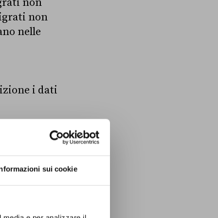
grati non
migrati non
ano nelle
izione i dati
a nel
XXIII
mu, ente di
Informazioni sui cookie
sui fenomeni
resentanti di
o di Milano e
l media e per analizzare il