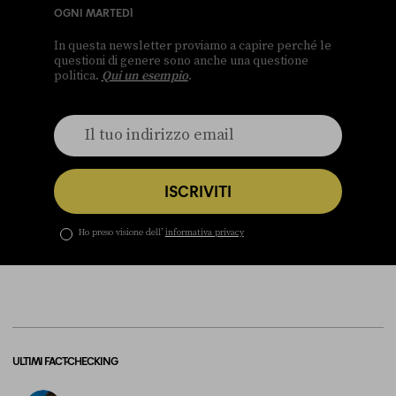
OGNI MARTEDÌ
In questa newsletter proviamo a capire perché le
questioni di genere sono anche una questione
politica.
Qui un esempio
.
ISCRIVITI
Ho preso visione dell’
informativa privacy
ULTIMI FACT-CHECKING