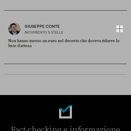
FONTE
DATA
Sky Live In
6 LUGLIO
GIUSEPPE CONTE
MOVIMENTO 5 STELLE
Non hanno messo un euro nel decreto che doveva ridurre le
liste d’attesa
FONTE
DATA
Sky Live In
6 LUGLIO
Fact-checking e informazione