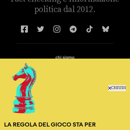
politica dal 2012.
chi siamo
manifesto
redazione
progetti
lavora con noi
CHIUDI
contattaci
LA REGOLA DEL GIOCO STA PER