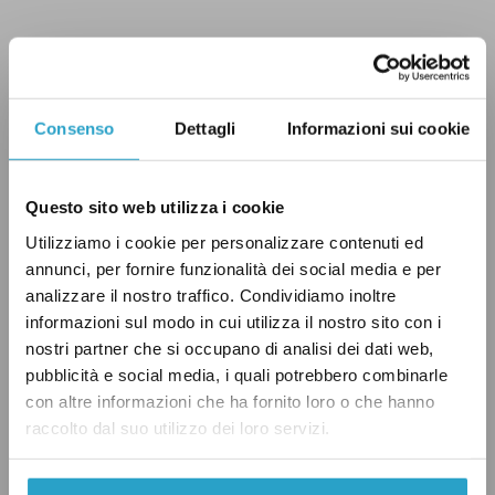
Ignoranza bella e cruda
Consenso
Dettagli
Informazioni sui cookie
Questo sito web utilizza i cookie
Sembra quindi che la presidente della Camera
Utilizziamo i cookie per personalizzare contenuti ed
abbia ragione: purtroppo per l’Italia (e per
annunci, per fornire funzionalità dei social media e per
l’opinione del nostro Paese all’estero)
analizzare il nostro traffico. Condividiamo inoltre
informazioni sul modo in cui utilizza il nostro sito con i
dimostriamo di essere poco informati e pieni
nostri partner che si occupano di analisi dei dati web,
di pregiudizi su specifici temi.
pubblicità e social media, i quali potrebbero combinarle
con altre informazioni che ha fornito loro o che hanno
raccolto dal suo utilizzo dei loro servizi.
Quanto al voto da dare a Boldrini, optiamo per
un “C’eri quasi” visto che riporta lo stesso