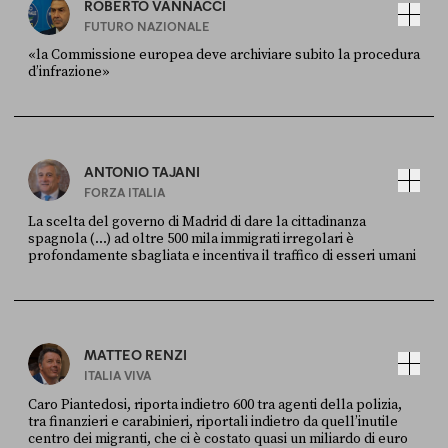
ROBERTO VANNACCI
FUTURO NAZIONALE
«la Commissione europea deve archiviare subito la procedura
d’infrazione»
FONTE
DATA
Ansa
28 LUGLIO 2026
ANTONIO TAJANI
FORZA ITALIA
La scelta del governo di Madrid di dare la cittadinanza
spagnola (...) ad oltre 500 mila immigrati irregolari è
profondamente sbagliata e incentiva il traffico di esseri umani
FONTE
DATA
X
30 LUGLIO
MATTEO RENZI
ITALIA VIVA
Caro Piantedosi, riporta indietro 600 tra agenti della polizia,
tra finanzieri e carabinieri, riportali indietro da quell’inutile
centro dei migranti, che ci è costato quasi un miliardo di euro