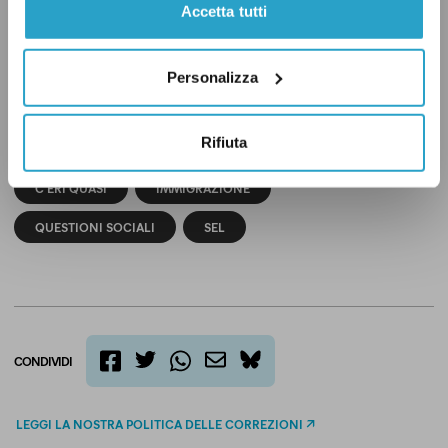
Accetta tutti
errore commesso dal Guardian nello stimare la
percentuale di musulmani. A latere vi
Personalizza
consigliamo di leggere il
nostro blog sul tema
.
Rifiuta
C'ERI QUASI
IMMIGRAZIONE
QUESTIONI SOCIALI
SEL
CONDIVIDI
twitter
email
bluesky
facebook
whatsapp
LEGGI LA NOSTRA POLITICA DELLE CORREZIONI