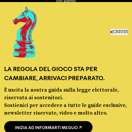
chi siamo
manifesto
redazione
progetti
lavora con noi
CHIUDI
contattaci
LA REGOLA DEL GIOCO STA PER
CAMBIARE, ARRIVACI PREPARATO.
È uscita la nostra guida sulla legge elettorale,
© Pagella Politica 2012 - 2026
riservata ai sostenitori.
Sostienici per accedere a tutte le guide esclusive,
Pagella Politica è una testata registrata presso il Tribunale di Milano, n. 55 del 8
newsletter riservate, video e molto altro.
marzo 2021. ISSN 2974-9387
INIZIA AD INFORMARTI MEGLIO
Privacy policy
Cookie policy