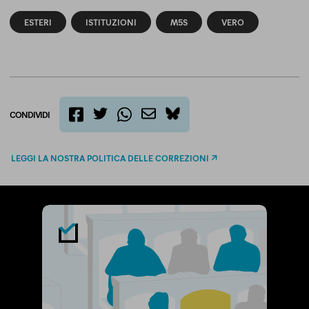
ESTERI
ISTITUZIONI
M5S
VERO
CONDIVIDI
twitter
email
bluesky
facebook
whatsapp
LEGGI LA NOSTRA POLITICA DELLE CORREZIONI