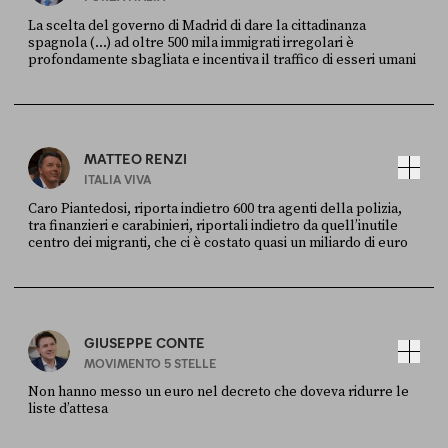
La scelta del governo di Madrid di dare la cittadinanza
spagnola (...) ad oltre 500 mila immigrati irregolari è
profondamente sbagliata e incentiva il traffico di esseri umani
FONTE
DATA
X
30 LUGLIO
MATTEO RENZI
ITALIA VIVA
Caro Piantedosi, riporta indietro 600 tra agenti della polizia,
tra finanzieri e carabinieri, riportali indietro da quell’inutile
centro dei migranti, che ci è costato quasi un miliardo di euro
FONTE
DATA
Sky Live In
6 LUGLIO
GIUSEPPE CONTE
MOVIMENTO 5 STELLE
Non hanno messo un euro nel decreto che doveva ridurre le
liste d’attesa
FONTE
DATA