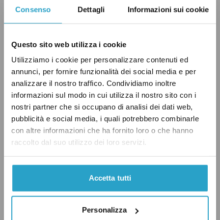
Ci sono poi alcuni casi di territori che non sono
Consenso
Dettagli
Informazioni sui cookie
del tutto indipendenti ma che godono
comunque dell’autogoverno, in particolare tre
Questo sito web utilizza i cookie
possedimenti della Corona britannica.
Utilizziamo i cookie per personalizzare contenuti ed
Nell’Isola di Man, una legge che ha abbassato
annunci, per fornire funzionalità dei social media e per
l’età minima del voto a 18 anni
è stata
analizzare il nostro traffico. Condividiamo inoltre
approvata
nel 2008 (l’isola è una dipendenza
informazioni sul modo in cui utilizza il nostro sito con i
nostri partner che si occupano di analisi dei dati web,
della Corona britannica posta tra Gran
pubblicità e social media, i quali potrebbero combinarle
Bretagna e Irlanda, che gode di autogoverno).
con altre informazioni che ha fornito loro o che hanno
L’anno precedente lo stesso provvedimento
era
raccolto dal suo utilizzo dei loro servizi.
stato preso
nell’isola di Jersey, un’altra
dipendenza della Corona nel Canale della
Accetta tutti
Manica. Anche la vicina isola di Guernsey, che
gode di un simile
status
di autogoverno,
prese
Personalizza
la decisione
di abbassare l’età minima per