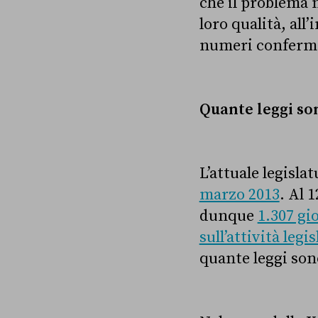
che il problema n
loro qualità, all
numeri conferm
Quante leggi so
L’attuale legisla
marzo 2013
. Al 
dunque
1.307 gi
sull’attività legis
quante leggi sono