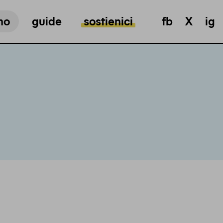
mo
guide
sostienici
fb
X
ig
i