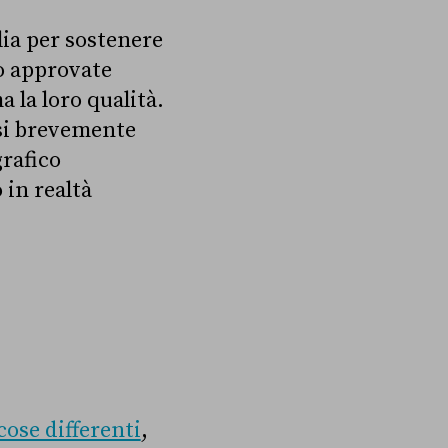
lia per sostenere
no approvate
a la loro qualità.
rsi brevemente
grafico
 in realtà
cose differenti
,