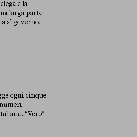
elega e la
una larga parte
ma al governo.
egge ogni cinque
i numeri
taliana. “Vero”