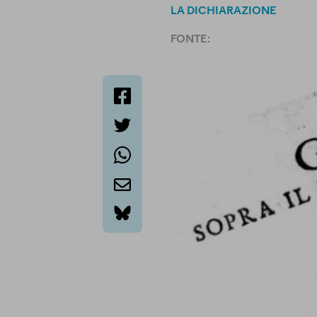
LA DICHIARAZIONE
FONTE:
facebook
twitter
whatsapp
email
bluesky