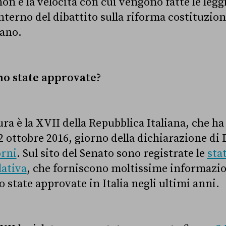
on è la velocità con cui vengono fatte le leggi
’interno del dibattito sulla riforma costituzio
ano.
no state approvate?
tura è la XVII della Repubblica Italiana, che ha
12 ottobre 2016, giorno della dichiarazione di
orni
. Sul sito del Senato sono registrate le
sta
lativa
, che forniscono moltissime informazion
 state approvate in Italia negli ultimi anni.