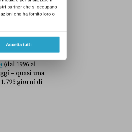
provazione
nostri partner che si occupano
rni approvò 391
azioni che ha fornito loro o
 al “record”
he lasciò passare
Accetta tutti
a
(dal 1996 al
eggi – quasi una
 1.793 giorni di