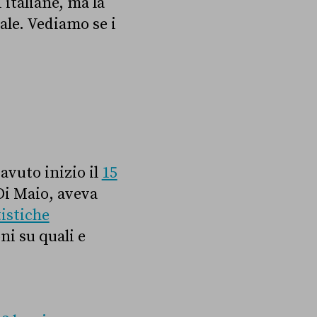
 italiane, ma la
nale. Vediamo se i
 avuto inizio il
15
 Di Maio, aveva
tistiche
i su quali e