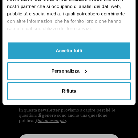
nostri partner che si occupano di analisi dei dati web,
pubblicità e social media, i quali potrebbero combinarle
con altre informazioni che ha fornito loro o che hanno
raccolto dal suo utilizzo dei loro servizi.
Accetta tutti
Personalizza
NEWSLETTER
POLITICA DI UN CERTO GENERE
Rifiuta
OGNI MARTEDÌ
In questa newsletter proviamo a capire perché le
questioni di genere sono anche una questione
politica.
Qui un esempio
.