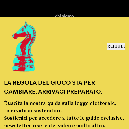
chi siamo
manifesto
redazione
progetti
lavora con noi
CHIUDI
contattaci
LA REGOLA DEL GIOCO STA PER
CAMBIARE, ARRIVACI PREPARATO.
È uscita la nostra guida sulla legge elettorale,
© Pagella Politica 2012 - 2026
riservata ai sostenitori.
Sostienici per accedere a tutte le guide esclusive,
Pagella Politica è una testata registrata presso il Tribunale di Milano, n. 55 del 8
newsletter riservate, video e molto altro.
marzo 2021. ISSN 2974-9387