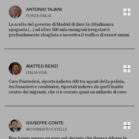
ANTONIO TAJANI
FORZA ITALIA
La scelta del governo di Madrid di dare la cittadinanza
spagnola (...) ad oltre 500 mila immigrati irregolari è
profondamente sbagliata e incentiva il traffico di esseri umani
FONTE
DATA
X
30 LUGLIO
MATTEO RENZI
ITALIA VIVA
Caro Piantedosi, riporta indietro 600 tra agenti della polizia,
tra finanzieri e carabinieri, riportali indietro da quell’inutile
centro dei migranti, che ci è costato quasi un miliardo di euro
FONTE
DATA
Sky Live In
6 LUGLIO
GIUSEPPE CONTE
MOVIMENTO 5 STELLE
Non hanno messo un euro nel decreto che doveva ridurre le