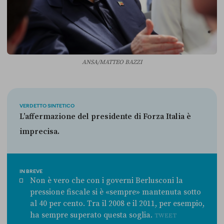
ANSA/MATTEO BAZZI
VERDETTO SINTETICO
L’affermazione del presidente di Forza Italia è
imprecisa.
IN BREVE
Non è vero che con i governi Berlusconi la
pressione fiscale si è «sempre» mantenuta sotto
al 40 per cento. Tra il 2008 e il 2011, per esempio,
ha sempre superato questa soglia.
TWEET