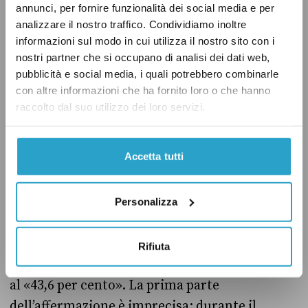
molto vicino al «43,6 per cento» indicato da
annunci, per fornire funzionalità dei social media e per
Berlusconi. Il Documento di economia e
analizzare il nostro traffico. Condividiamo inoltre
informazioni sul modo in cui utilizza il nostro sito con i
finanza (Def) per il 2022,
approvato
dal
nostri partner che si occupano di analisi dei dati web,
Consiglio dei Ministri lo scorso aprile,
ha
pubblicità e social media, i quali potrebbero combinarle
stimato
che il valore scenderà al 43,1 per cento
con altre informazioni che ha fornito loro o che hanno
nel 2022 e continuerà a diminuire
raccolto dal suo utilizzo dei loro servizi.
gradualmente fino a raggiungere il 42,2 per
cento nel 2025.
Accetta tutti
Il verdetto
Personalizza
Secondo Berlusconi, durante i suoi governi la
pressione fiscale si è sempre mantenuta al di
Rifiuta
sotto del «40 per cento», mentre oggi questa è
al «43,6 per cento». La prima parte
dell’affermazione è imprecisa: durante il