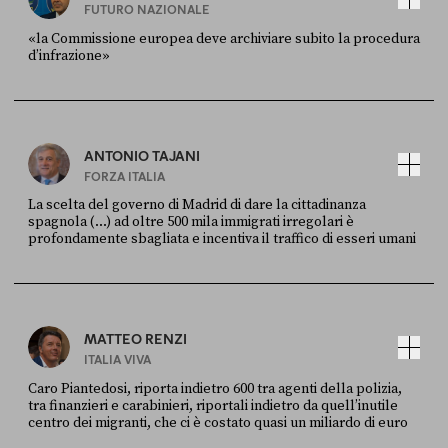
FUTURO NAZIONALE
«la Commissione europea deve archiviare subito la procedura
d’infrazione»
FONTE
DATA
Ansa
28 LUGLIO 2026
ANTONIO TAJANI
FORZA ITALIA
La scelta del governo di Madrid di dare la cittadinanza
spagnola (...) ad oltre 500 mila immigrati irregolari è
profondamente sbagliata e incentiva il traffico di esseri umani
FONTE
DATA
X
30 LUGLIO
MATTEO RENZI
ITALIA VIVA
Caro Piantedosi, riporta indietro 600 tra agenti della polizia,
tra finanzieri e carabinieri, riportali indietro da quell’inutile
centro dei migranti, che ci è costato quasi un miliardo di euro
FONTE
DATA