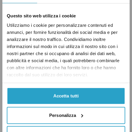
Questo sito web utilizza i cookie
* Al conteggio si aggiunge una detenuta con
passaporto cecoslovacco dato che, come
Utilizziamo i cookie per personalizzare contenuti ed
annunci, per fornire funzionalità dei social media e per
specificato in calce alla tabella,
“la cittadinanza
analizzare il nostro traffico. Condividiamo inoltre
del detenuto straniero viene registrata nel
informazioni sul modo in cui utilizza il nostro sito con i
momento del suo ingresso dalla libertà in un
nostri partner che si occupano di analisi dei dati web,
Istituto Penitenziario, pertanto l’elenco riportato
pubblicità e social media, i quali potrebbero combinarle
con altre informazioni che ha fornito loro o che hanno
può comprendere Paesi non più corrispondenti
raccolto dal suo utilizzo dei loro servizi.
all’attuale assetto geopolitico”.
Accetta tutti
CARCERI
GIUSTIZIA
GOVERNO RENZI
Personalizza
PD
UNIONE EUROPEA
VERO