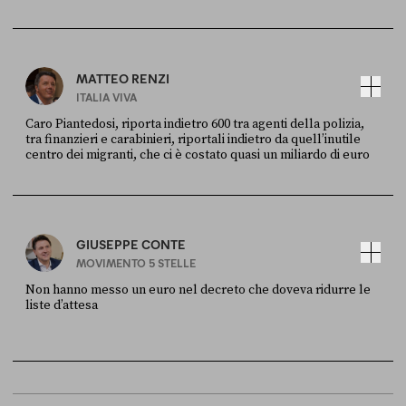
FONTE
DATA
X
30 LUGLIO
MATTEO RENZI
ITALIA VIVA
Caro Piantedosi, riporta indietro 600 tra agenti della polizia,
tra finanzieri e carabinieri, riportali indietro da quell’inutile
centro dei migranti, che ci è costato quasi un miliardo di euro
FONTE
DATA
Sky Live In
6 LUGLIO
GIUSEPPE CONTE
MOVIMENTO 5 STELLE
Non hanno messo un euro nel decreto che doveva ridurre le
liste d’attesa
FONTE
DATA
Sky Live In
6 LUGLIO