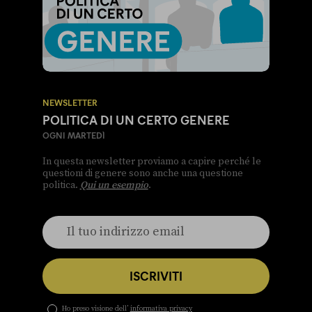
NEWSLETTER
POLITICA DI UN CERTO GENERE
OGNI MARTEDÌ
In questa newsletter proviamo a capire perché le
questioni di genere sono anche una questione
politica.
Qui un esempio
.
ISCRIVITI
Ho preso visione dell’
informativa privacy