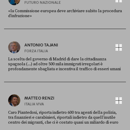
FUTURO NAZIONALE
«la Commissione europea deve archiviare subito la procedura
d’infrazione»
FONTE
DATA
Ansa
28 LUGLIO 2026
ANTONIO TAJANI
FORZA ITALIA
La scelta del governo di Madrid di dare la cittadinanza
spagnola (...) ad oltre 500 mila immigrati irregolari è
profondamente sbagliata e incentiva il traffico di esseri umani
FONTE
DATA
X
30 LUGLIO
MATTEO RENZI
ITALIA VIVA
Caro Piantedosi, riporta indietro 600 tra agenti della polizia,
tra finanzieri e carabinieri, riportali indietro da quell’inutile
centro dei migranti, che ci è costato quasi un miliardo di euro
FONTE
DATA