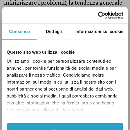
minimizzare i problemi), la tendenza generale
– come ha osservato il sindaco – è quella di un
calo nel numero dei reati: “Vero”.
Consenso
Dettagli
Informazioni sui cookie
MILANO
QUESTIONI SOCIALI
SICUREZZA
Questo sito web utilizza i cookie
Utilizziamo i cookie per personalizzare contenuti ed
VERO
annunci, per fornire funzionalità dei social media e per
analizzare il nostro traffico. Condividiamo inoltre
informazioni sul modo in cui utilizza il nostro sito con i
nostri partner che si occupano di analisi dei dati web,
pubblicità e social media, i quali potrebbero combinarle
CONDIVIDI
con altre informazioni che ha fornito loro o che hanno
twitter
email
bluesky
facebook
whatsapp
raccolto dal suo utilizzo dei loro servizi.
LEGGI LA NOSTRA POLITICA DELLE CORREZIONI