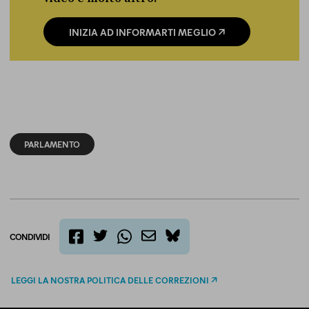
INIZIA AD INFORMARTI MEGLIO
PARLAMENTO
CONDIVIDI
twitter
email
bluesky
facebook
whatsapp
LEGGI LA NOSTRA POLITICA DELLE CORREZIONI