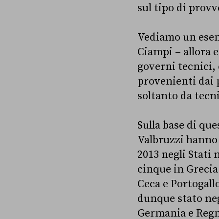
sul tipo di prov
Vediamo un esemp
Ciampi – allora e
governi tecnici,
provenienti dai p
soltanto da tecni
Sulla base di qu
Valbruzzi hanno i
2013 negli Stati m
cinque in Grecia
Ceca e Portogall
dunque stato neg
Germania e Regn