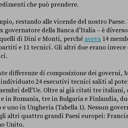
vedimenti che può prendere.
io, restando alle vicende del nostro Paese. 
x governatore della Banca d’Italia – è diverso 
 quelli di Dini e Monti, perché
aveva
14 membri
artiti e 11 tecnici. Gli altri due erano invec
ci.
este differenze di composizione dei governi, 
ndividuato 24 esecutivi tecnici saliti al potere
embri dell’Ue. Oltre ai già citati tre italiani,
 e in Romania, tre in Bulgaria e Finlandia, d
o e uno in Ungheria (Tabella 1). Nessun gover
li altri quattro grandi Paesi europei: Franci
o Unito.