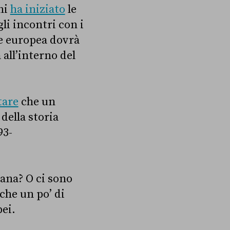
ghi
ha iniziato
le
li incontri con i
le europea dovrà
all’interno del
tare
che un
della storia
93-
iana? O ci sono
 che un po’ di
ei.