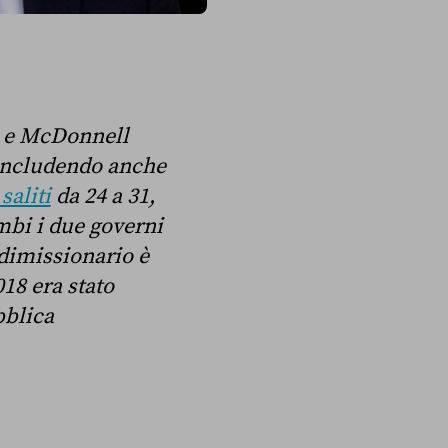
zi e McDonnell
 includendo anche
saliti
da 24 a 31,
mbi i due governi
dimissionario è
018 era stato
bblica