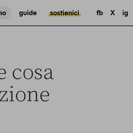
mo
guide
sostienici
fb
X
ig
e cosa
ezione