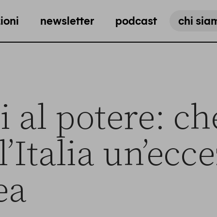
ioni
newsletter
podcast
chi sia
i al potere: ch
l’Italia un’ecc
ea