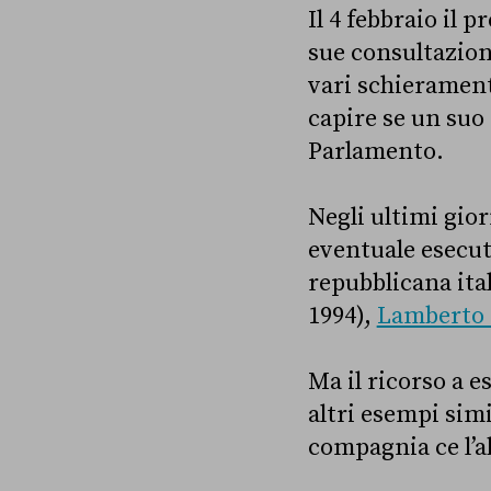
Il 4 febbraio il 
sue consultazion
vari schierament
capire se un suo
Parlamento.
Negli ultimi gior
eventuale esecut
repubblicana ita
1994),
Lamberto 
Ma il ricorso a e
altri esempi simi
compagnia ce l’a