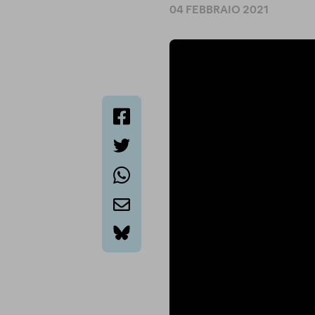
04 FEBBRAIO 2021
facebook
twitter
whatsapp
email
bluesky