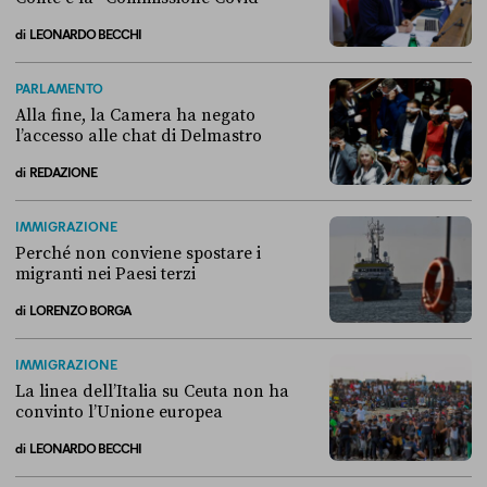
di
LEONARDO BECCHI
Come si è arrivati allo scontro tra Conte e la “Commissione Covid”
PARLAMENTO
Alla fine, la Camera ha negato
l’accesso alle chat di Delmastro
di
REDAZIONE
Alla fine, la Camera ha negato l’accesso alle chat di Delmastro
IMMIGRAZIONE
Perché non conviene spostare i
migranti nei Paesi terzi
di
LORENZO BORGA
Perché non conviene spostare i migranti nei Paesi terzi
IMMIGRAZIONE
La linea dell’Italia su Ceuta non ha
convinto l’Unione europea
di
LEONARDO BECCHI
La linea dell’Italia su Ceuta non ha convinto l’Unione europea