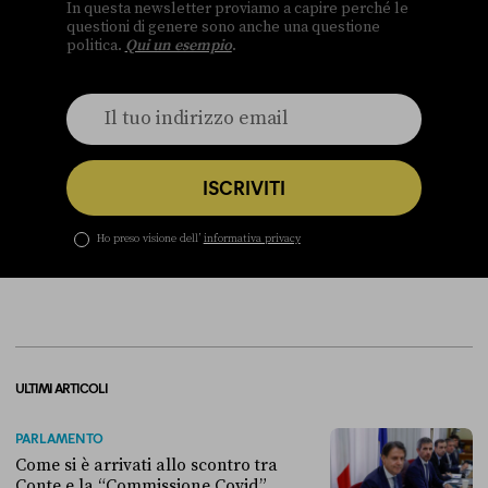
In questa newsletter proviamo a capire perché le
questioni di genere sono anche una questione
politica.
Qui un esempio
.
ISCRIVITI
Ho preso visione dell’
informativa privacy
ULTIMI ARTICOLI
PARLAMENTO
Come si è arrivati allo scontro tra
Conte e la “Commissione Covid”