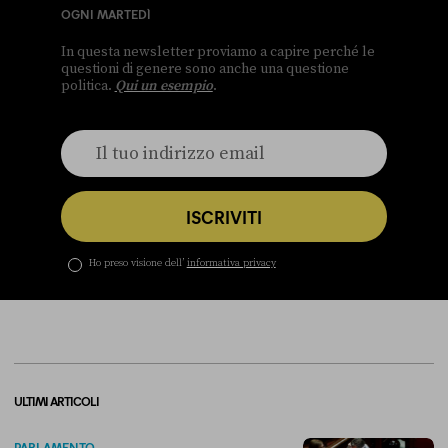
OGNI MARTEDÌ
In questa newsletter proviamo a capire perché le
questioni di genere sono anche una questione
politica.
Qui un esempio
.
ISCRIVITI
Ho preso visione dell’
informativa privacy
ULTIMI ARTICOLI
PARLAMENTO