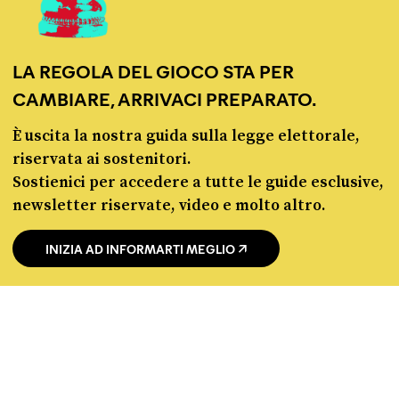
manifesto
redazione
progetti
LA REGOLA DEL GIOCO STA PER
lavora con noi
contattaci
CAMBIARE, ARRIVACI PREPARATO.
È uscita la nostra guida sulla legge elettorale,
riservata ai sostenitori.
Sostienici per accedere a tutte le guide esclusive,
newsletter riservate, video e molto altro.
INIZIA AD INFORMARTI MEGLIO
© Pagella Politica 2012 - 2026
Pagella Politica è una testata registrata presso il Tribunale di Milano, n. 55 del 8
marzo 2021. ISSN 2974-9387
Privacy policy
Cookie policy