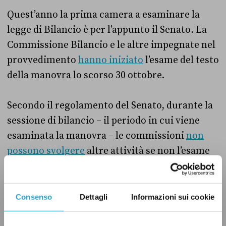
Quest’anno la prima camera a esaminare la
legge di Bilancio è per l’appunto il Senato. La
Commissione Bilancio e le altre impegnate nel
provvedimento
hanno iniziato
l’esame del testo
della manovra lo scorso 30 ottobre.
Secondo il regolamento del Senato, durante la
sessione di bilancio – il periodo in cui viene
esaminata la manovra – le commissioni
non
possono svolgere
altre attività se non l’esame
delle parti della legge di Bilancio per cui sono
competenti. In più, l’aula non può esaminare
provvedimenti che comportano variazioni di
Consenso
Dettagli
Informazioni sui cookie
spesa o di entrata nel bilancio dello Stato.