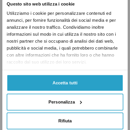
Insomma, durante la sessione di Bilancio, le
Questo sito web utilizza i cookie
attività dell’aula del Senato possono
Utilizziamo i cookie per personalizzare contenuti ed
effettivamente rallentare per lasciare spazio
annunci, per fornire funzionalità dei social media e per
all’esame di questo provvedimento.
analizzare il nostro traffico. Condividiamo inoltre
informazioni sul modo in cui utilizza il nostro sito con i
nostri partner che si occupano di analisi dei dati web,
Negli ultimi anni, però, quando la legge di
pubblicità e social media, i quali potrebbero combinarle
Bilancio è stata esaminata la prima volta al
con altre informazioni che ha fornito loro o che hanno
Senato, non c’è mai stata una pausa così lunga
raccolto dal suo utilizzo dei loro servizi.
dell’aula. Per esempio, nel 2023 l’esame della
legge di Bilancio per il 2024
è iniziato
in
Accetta tutti
commissione al Senato il 7 novembre per
concludersi in aula il 22 dicembre. In quel
Personalizza
periodo di tempo, come risulta dai resoconti
stenografici, l’aula del Senato
si è riunita
tutte
Rifiuta
le settimane senza particolari interruzioni. Tra