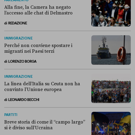
Alla fine, la Camera ha negato
l’accesso alle chat di Delmastro
di
REDAZIONE
Alla fine, la Camera ha negato l’accesso alle chat di Delmastro
IMMIGRAZIONE
Perché non conviene spostare i
migranti nei Paesi terzi
di
LORENZO BORGA
Perché non conviene spostare i migranti nei Paesi terzi
IMMIGRAZIONE
La linea dell’Italia su Ceuta non ha
convinto l’Unione europea
di
LEONARDO BECCHI
La linea dell’Italia su Ceuta non ha convinto l’Unione europea
PARTITI
Breve storia di come il “campo largo”
si è diviso sull’Ucraina