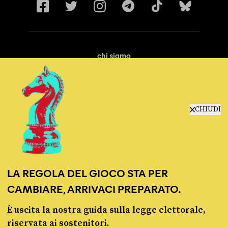
chi siamo
manifesto
redazione
progetti
lavora con noi
CHIUDI
contattaci
LA REGOLA DEL GIOCO STA PER
CAMBIARE, ARRIVACI PREPARATO.
È uscita la nostra guida sulla legge elettorale,
© Pagella Politica 2012 - 2026
riservata ai sostenitori.