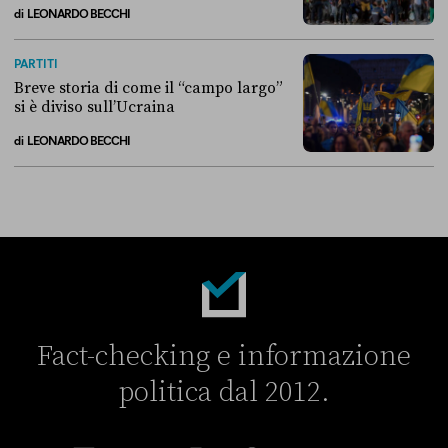
di
LEONARDO BECCHI
La linea dell’Italia su Ceuta non ha convinto l’Unione europea
PARTITI
Breve storia di come il “campo largo”
si è diviso sull’Ucraina
di
LEONARDO BECCHI
Breve storia di come il “campo largo” si è diviso sull’Ucraina
Fact-checking e informazione
politica dal 2012.