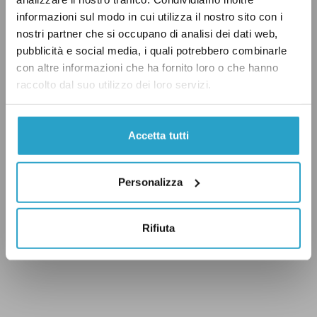
«identità, radici, di popoli».
informazioni sul modo in cui utilizza il nostro sito con i
nostri partner che si occupano di analisi dei dati web,
pubblicità e social media, i quali potrebbero combinarle
con altre informazioni che ha fornito loro o che hanno
raccolto dal suo utilizzo dei loro servizi.
Accetta tutti
Personalizza
Rifiuta