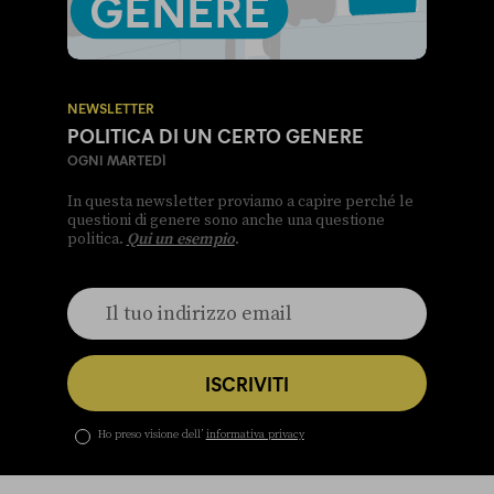
NEWSLETTER
POLITICA DI UN CERTO GENERE
OGNI MARTEDÌ
In questa newsletter proviamo a capire perché le
questioni di genere sono anche una questione
politica.
Qui un esempio
.
ISCRIVITI
Ho preso visione dell’
informativa privacy