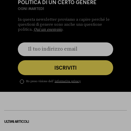
POLITICA DI UN CERTO GENERE
OGNI MARTEDÌ
In questa newsletter proviamo a capire perché le
questioni di genere sono anche una questione
politica.
Qui un esempio
.
ISCRIVITI
Ho preso visione dell’
informativa privacy
ULTIMI ARTICOLI