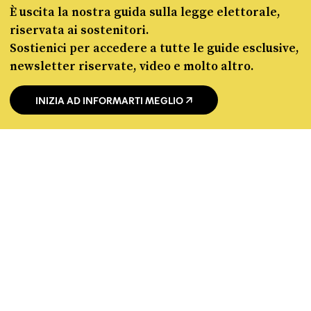
manifesto
È uscita la nostra guida sulla legge elettorale,
redazione
riservata ai sostenitori.
progetti
Sostienici per accedere a tutte le guide esclusive,
lavora con noi
newsletter riservate, video e molto altro.
contattaci
INIZIA AD INFORMARTI MEGLIO
© Pagella Politica 2012 - 2026
Pagella Politica è una testata registrata presso il Tribunale di Milano, n. 55 del 8
marzo 2021. ISSN 2974-9387
Privacy policy
Cookie policy