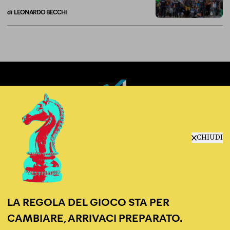
di
LEONARDO BECCHI
La linea dell’Italia su Ceuta non ha convinto l’Unione europea
Fact-checking e informazione
politica dal 2012.
CHIUDI
LA REGOLA DEL GIOCO STA PER
CAMBIARE, ARRIVACI PREPARATO.
chi siamo