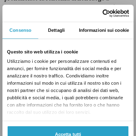
procedere nei confronti di Salvini perché «il
fatto non sussiste» (
qui è consultabile
il testo
della sentenza). Diverso è quanto avvenuto nel
Consenso
Dettagli
Informazioni sui cookie
caso Open Arms: ad aprile 2021, infatti, il Gup
del Tribunale di Palermo
ha rinviato
a giudizio
Questo sito web utilizza i cookie
Salvini, dopo che il Senato ha approvato
Utilizziamo i cookie per personalizzare contenuti ed
l’autorizzazione a procedere a luglio 2020,
annunci, per fornire funzionalità dei social media e per
autorizzazione richiesta dal Tribunale dei
analizzare il nostro traffico. Condividiamo inoltre
ministri di Palermo. La sentenza di primo
informazioni sul modo in cui utilizza il nostro sito con i
grado nel processo Open Arms è attesa dopo il
nostri partner che si occupano di analisi dei dati web,
pubblicità e social media, i quali potrebbero combinarle
prossimo 18 ottobre, quando interverrà
con altre informazioni che ha fornito loro o che hanno
l’avvocata che difende Salvini, la senatrice della
raccolto dal suo utilizzo dei loro servizi.
Lega Giulia Bongiorno.
Accetta tutti