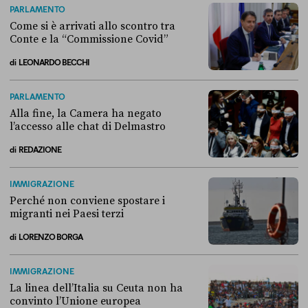
PARLAMENTO
Come si è arrivati allo scontro tra
Conte e la “Commissione Covid”
di
LEONARDO BECCHI
Come si è arrivati allo scontro tra Conte e la “Commissione Covid”
PARLAMENTO
Alla fine, la Camera ha negato
l’accesso alle chat di Delmastro
di
REDAZIONE
Alla fine, la Camera ha negato l’accesso alle chat di Delmastro
IMMIGRAZIONE
Perché non conviene spostare i
migranti nei Paesi terzi
di
LORENZO BORGA
Perché non conviene spostare i migranti nei Paesi terzi
IMMIGRAZIONE
La linea dell’Italia su Ceuta non ha
convinto l’Unione europea