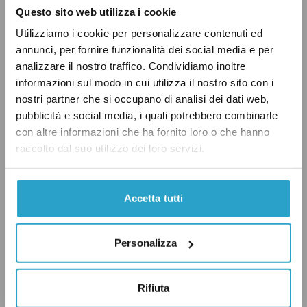
Questo sito web utilizza i cookie
sarebbero più di 11 mila dispositivi di questo
Utilizziamo i cookie per personalizzare contenuti ed
tipo, il 10 per cento circa sugli oltre 112 mila
annunci, per fornire funzionalità dei social media e per
presenti sulle strade di tutto il mondo. Il dato
analizzare il nostro traffico. Condividiamo inoltre
italiano è il terzo più alto, dietro solo a quello
informazioni sul modo in cui utilizza il nostro sito con i
nostri partner che si occupano di analisi dei dati web,
della Russia e del Brasile, due Paesi molto più
pubblicità e social media, i quali potrebbero combinarle
grandi e popolosi dell’Italia.
con altre informazioni che ha fornito loro o che hanno
raccolto dal suo utilizzo dei loro servizi.
A prima vista, dunque, la statistica indicata da
Salvini sembra corretta. In realtà questo dato è
Accetta tutti
poco affidabile per almeno due motivi, di cui
abbiamo già accennato. In primo luogo, la lista
Personalizza
non è esaustiva: per esempio, in Cina e in India
il database conteggia la presenza
rispettivamente solo di uno e di 18 autovelox.
Rifiuta