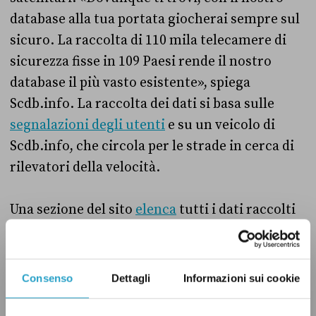
database alla tua portata giocherai sempre sul
sicuro. La raccolta di 110 mila telecamere di
sicurezza fisse in 109 Paesi rende il nostro
database il più vasto esistente», spiega
Scdb.info. La raccolta dei dati si basa sulle
segnalazioni degli utenti
e su un veicolo di
Scdb.info, che circola per le strade in cerca di
rilevatori della velocità.
Una sezione del sito
elenca
tutti i dati raccolti
sul numero di semafori che rilevano
infrazioni, sugli autovelox per la velocità e sui
cosiddetti “Tutor”, che calcolano la velocità
Consenso
Dettagli
Informazioni sui cookie
media in un determinato tratto stradale.
Secondo i dati raccolti da Scdb.info, in Italia ci