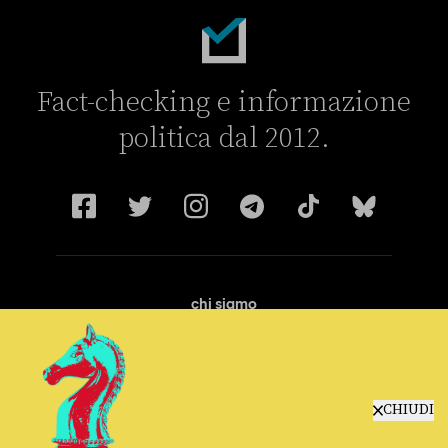
Fact-checking e informazione
politica dal 2012.
chi siamo
manifesto
redazione
progetti
lavora con noi
CHIUDI
contattaci