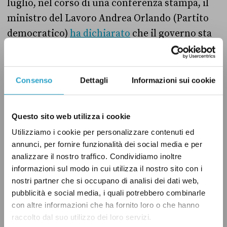
luglio, nel corso di una conferenza stampa, il
ministro del Lavoro Andrea Orlando (Partito
democratico)
ha dichiarato
che il governo sta
lavorando a un «meccanismo che tenga
insieme il valore positivo della contrattazione
collettiva e l’esigenza di un salario minimo», in
Consenso
Dettagli
Informazioni sui cookie
modo da tutelare effettivamente tutti i
lavoratori, dipendenti e autonomi.
Questo sito web utilizza i cookie
Utilizziamo i cookie per personalizzare contenuti ed
Oggi diversi partiti – oltre al M5s, anche il Pd,
annunci, per fornire funzionalità dei social media e per
Azione e Sinistra Italiana, tra gli altri –
analizzare il nostro traffico. Condividiamo inoltre
informazioni sul modo in cui utilizza il nostro sito con i
sostengono l’introduzione di un salario
nostri partner che si occupano di analisi dei dati web,
minimo in Italia, ma ci sono idee diverse in
pubblicità e social media, i quali potrebbero combinarle
merito ai dettagli della misura. Attualmente la
con altre informazioni che ha fornito loro o che hanno
Commissione Lavoro del Senato
sta
raccolto dal suo utilizzo dei loro servizi.