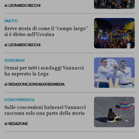
di
LEONARDO BECCHI
La linea dell’Italia su Ceuta non ha convinto l’Unione europea
PARTITI
Breve storia di come il “campo largo”
si è diviso sull’Ucraina
di
LEONARDO BECCHI
Breve storia di come il “campo largo” si è diviso sull’Ucraina
SONDAGGI
Ormai per tutti i sondaggi Vannacci
ha superato la Lega
di
REDAZIONE, SONDAGGI BIDIMEDIA
Ormai per tutti i sondaggi Vannacci ha superato la Lega
CONCORRENZA
Sulle concessioni balneari Vannacci
racconta solo una parte della storia
di
REDAZIONE
Sulle concessioni balneari Vannacci racconta solo una parte della sto