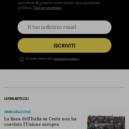
questioni di genere sono anche una questione
politica.
Qui un esempio
.
ISCRIVITI
Ho preso visione dell’
informativa privacy
ULTIMI ARTICOLI
IMMIGRAZIONE
La linea dell’Italia su Ceuta non ha
convinto l’Unione europea