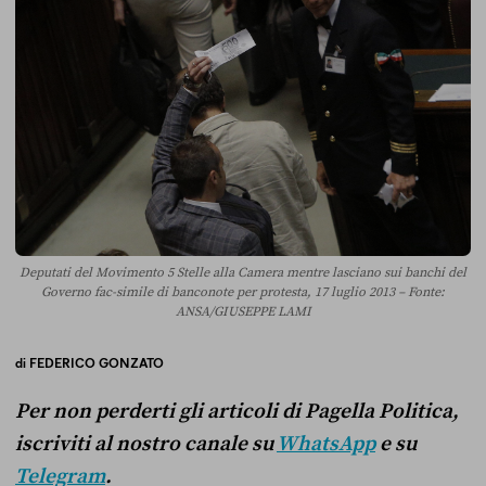
Deputati del Movimento 5 Stelle alla Camera mentre lasciano sui banchi del
Governo fac-simile di banconote per protesta, 17 luglio 2013 – Fonte:
ANSA/GIUSEPPE LAMI
di
FEDERICO GONZATO
Per non perderti gli articoli di Pagella Politica,
iscriviti al nostro canale su
WhatsApp
e su
Telegram
.