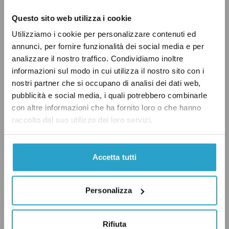
secondo governo Conte, sostenuto dal
Movimento 5 Stelle e dal Partito Democratico,
Questo sito web utilizza i cookie
Businarolo
è stata sostituita
dal deputato Luca
Utilizziamo i cookie per personalizzare contenuti ed
Pastorino, all’epoca eletto con Liberi e Uguali.
annunci, per fornire funzionalità dei social media e per
analizzare il nostro traffico. Condividiamo inoltre
informazioni sul modo in cui utilizza il nostro sito con i
A giugno 2022 Pastorino
è riuscito a
nostri partner che si occupano di analisi dei dati web,
presentare
all’Ufficio di presidenza della
pubblicità e social media, i quali potrebbero combinarle
Camera un testo con le linee guida per la
con altre informazioni che ha fornito loro o che hanno
raccolto dal suo utilizzo dei loro servizi.
trasparenza sulle spese dei deputati, che non è
mai stato approvato per via della fine
anticipata della legislatura e a causa di alcune
Accetta tutti
divisioni all’interno del comitato stesso. «Nella
scorsa legislatura siamo arrivati a proporre un
Personalizza
testo condiviso, nonostante ci fossero idee
diverse tra i parlamentari del comitato sulle
Rifiuta