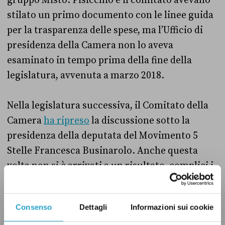
gruppo Misto. Pisicchio e il comitato avevano
stilato un primo documento con le linee guida
per la trasparenza delle spese, ma l’Ufficio di
presidenza della Camera non lo aveva
esaminato in tempo prima della fine della
legislatura, avvenuta a marzo 2018.
Nella legislatura successiva, il Comitato della
Camera
ha ripreso
la discussione sotto la
presidenza della deputata del Movimento 5
Stelle Francesca Businarolo. Anche questa
volta non si è arrivati a un risultato, complici i
cambi di governo e di maggioranza. Dopo la
caduta del primo governo Conte, sostenuto da
Consenso
Dettagli
Informazioni sui cookie
Lega e Movimento 5 Stelle, e la nascita del