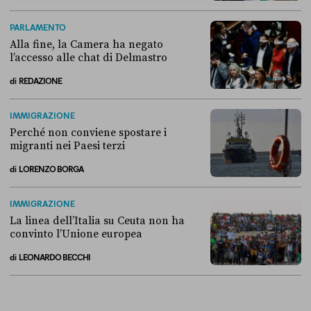
Come si è arrivati allo scontro tra Conte e la “Commissione Covid”
PARLAMENTO
Alla fine, la Camera ha negato
l’accesso alle chat di Delmastro
di
REDAZIONE
Alla fine, la Camera ha negato l’accesso alle chat di Delmastro
IMMIGRAZIONE
Perché non conviene spostare i
migranti nei Paesi terzi
di
LORENZO BORGA
Perché non conviene spostare i migranti nei Paesi terzi
IMMIGRAZIONE
La linea dell’Italia su Ceuta non ha
convinto l’Unione europea
di
LEONARDO BECCHI
La linea dell’Italia su Ceuta non ha convinto l’Unione europea