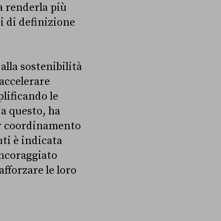
 a renderla più
pi di definizione
alla sostenibilità
 accelerare
plificando le
 a questo, ha
ior coordinamento
uti è indicata
incoraggiato
afforzare le loro