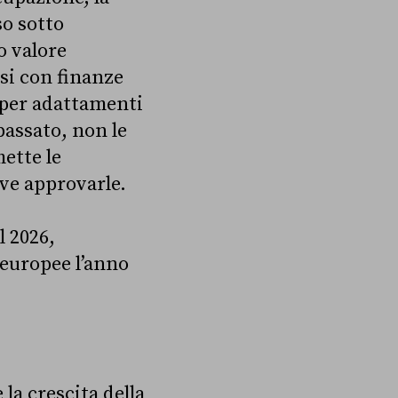
so sotto
o valore
si con finanze
o per adattamenti
passato, non le
ette le
eve approvarle.
l 2026,
 europee l’anno
la crescita della