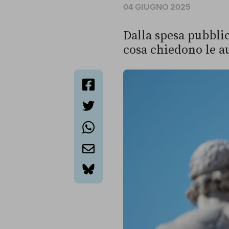
04 GIUGNO 2025
Dalla spesa pubblica
cosa chiedono le a
facebook
twitter
whatsapp
email
bluesky