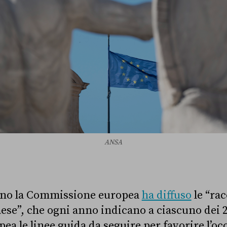
ANSA
gno la Commissione europea
ha diffuso
le “ra
aese”, che ogni anno indicano a ciascuno dei 
ea le linee guida da seguire per favorire l’oc