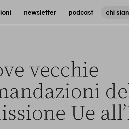
ioni
newsletter
podcast
chi sia
ve vecchie
mandazioni de
sione Ue all’I