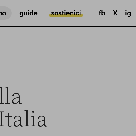
mo
guide
sostienici
fb
X
ig
lla
talia