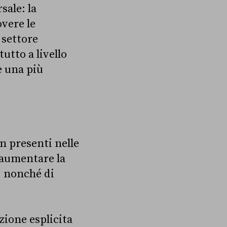
sale: la
vere le
 settore
utto a livello
e una più
n presenti nelle
d aumentare la
e, nonché di
ione esplicita