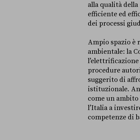
alla qualità dell
efficiente ed eff
dei processi giud
Ampio spazio è ri
ambientale: la Co
l’elettrificazion
procedure autoriz
suggerito di aff
istituzionale. An
come un ambito d
l’Italia a investi
competenze di b