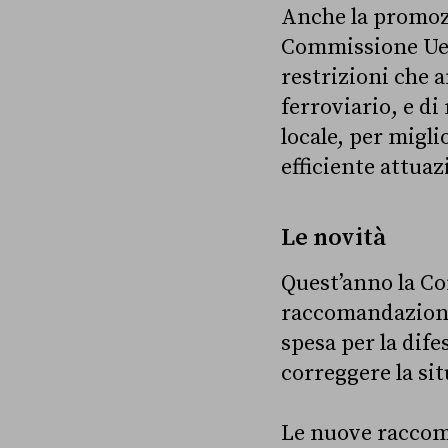
Anche la promozi
Commissione Ue c
restrizioni che a
ferroviario, e di
locale, per migli
efficiente attuaz
Le novità
Quest’anno la Co
raccomandazioni d
spesa per la dife
correggere la si
Le nuove raccoma