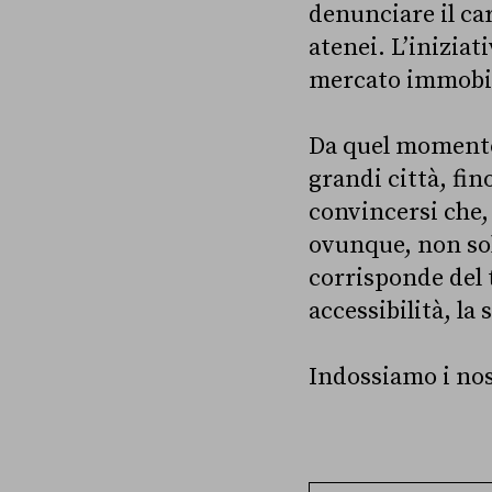
denunciare il car
atenei. L’iniziat
mercato immobili
Da quel momento, 
grandi città, fi
convincersi che,
ovunque, non so
corrisponde del t
accessibilità, l
Indossiamo i nos