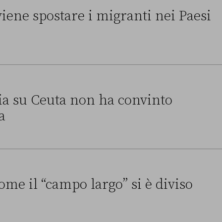
ene spostare i migranti nei Paesi
 i migranti nei Paesi terzi
alia su Ceuta non ha convinto
a
a non ha convinto l’Unione europea
ome il “campo largo” si è diviso