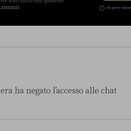
enere sono anche una questione
 esempio
.
Ho preso visione
era ha negato l’accesso alle chat
to l’accesso alle chat di Delmastro