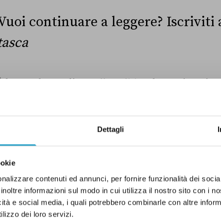
Vuoi continuare a leggere? Iscriviti
tasca
È la newsletter di
Pagella Politica
che ogni settim
l’attualità politica attraverso le lenti dell’economi
ogni giovedì. Riceverai nell’email di benvenuto il l
completo.
Dettagli
ookie
nalizzare contenuti ed annunci, per fornire funzionalità dei socia
inoltre informazioni sul modo in cui utilizza il nostro sito con i 
Ho preso visione dell’
informativa privacy
icità e social media, i quali potrebbero combinarle con altre inform
lizzo dei loro servizi.