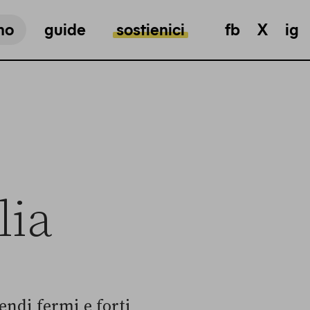
mo
guide
sostienici
fb
X
ig
lia
endi fermi e forti