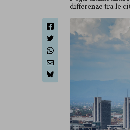
differenze tra le c
facebook
twitter
whatsapp
email
bluesky