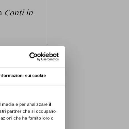
 a
Conti in
ana racconta
a. Arriva gratis
ink all’articolo
Informazioni sui cookie
ISCRIVITI
l media e per analizzare il
nostri partner che si occupano
azioni che ha fornito loro o