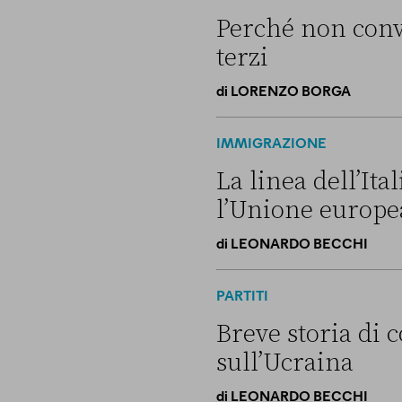
Perché non convi
terzi
di
LORENZO BORGA
Perché non conviene spostare
IMMIGRAZIONE
La linea dell’It
l’Unione europe
di
LEONARDO BECCHI
La linea dell’Italia su Ceut
PARTITI
Breve storia di c
sull’Ucraina
di
LEONARDO BECCHI