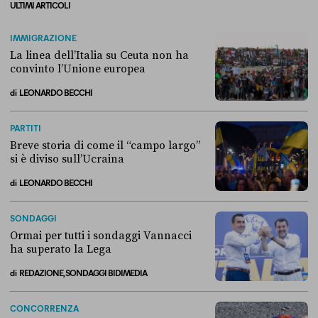
ULTIMI ARTICOLI
IMMIGRAZIONE
La linea dell’Italia su Ceuta non ha
convinto l’Unione europea
di
LEONARDO BECCHI
La linea dell’Italia su Ceuta non ha convinto l’Unione europea
PARTITI
Breve storia di come il “campo largo”
si è diviso sull’Ucraina
di
LEONARDO BECCHI
Breve storia di come il “campo largo” si è diviso sull’Ucraina
SONDAGGI
Ormai per tutti i sondaggi Vannacci
ha superato la Lega
di
REDAZIONE, SONDAGGI BIDIMEDIA
Ormai per tutti i sondaggi Vannacci ha superato la Lega
CONCORRENZA