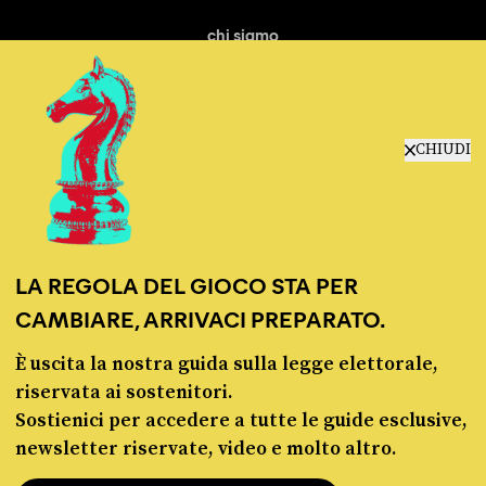
chi siamo
manifesto
redazione
progetti
lavora con noi
CHIUDI
contattaci
LA REGOLA DEL GIOCO STA PER
CAMBIARE, ARRIVACI PREPARATO.
È uscita la nostra guida sulla legge elettorale,
© Pagella Politica 2012 - 2026
riservata ai sostenitori.
Sostienici per accedere a tutte le guide esclusive,
Pagella Politica è una testata registrata presso il Tribunale di Milano, n. 55 del 8
newsletter riservate, video e molto altro.
marzo 2021. ISSN 2974-9387