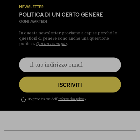
NEWSLETTER
POLITICA DI UN CERTO GENERE
OGNI MARTEDÌ
In questa newsletter proviamo a capire perché le
questioni di genere sono anche una questione
politica.
Qui un esempio
.
ISCRIVITI
Ho preso visione dell’
informativa privacy