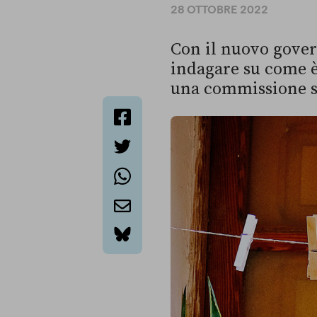
28 OTTOBRE 2022
Con il nuovo govern
indagare su come è
una commissione 
facebook
twitter
whatsapp
email
bluesky