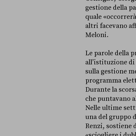
gestione della p
quale «occorrerà 
altri facevano a
Meloni.
Le parole della p
all’istituzione 
sulla gestione 
programma elettor
Durante la scors
che puntavano al
Nelle ultime set
una del gruppo 
Renzi, sostiene 
«sciogliere i du