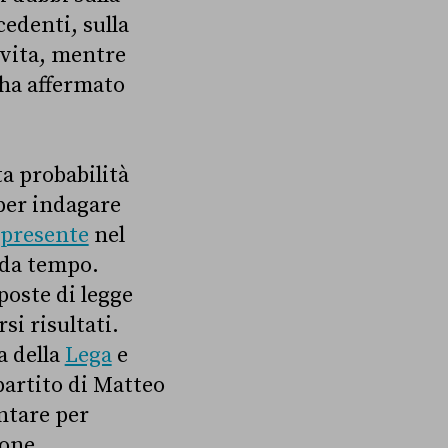
edenti, sulla
 vita, mentre
 ha affermato
ta probabilità
per indagare
presente
nel
e da tempo.
poste di legge
i risultati.
a della
Lega
e
l partito di Matteo
ntare per
ione