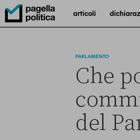
articoli
dichiaraz
Pagella Politica Logo
PARLAMENTO
Che po
commis
del P