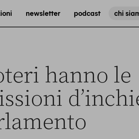
ioni
newsletter
podcast
chi sia
teri hanno le
sioni d’inchi
arlamento