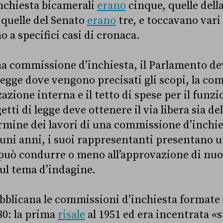
nchiesta bicamerali
erano
cinque, quelle del
quelle del Senato
erano
tre, e toccavano vari
o a specifici casi di cronaca.
na commissione d’inchiesta, il Parlamento d
legge dove vengono precisati gli scopi, la com
zazione interna e il tetto di spese per il fun
etti di legge deve ottenere il via libera sia d
ermine dei lavori di una commissione d’inchi
uni anni, i suoi rappresentanti presentano u
uò condurre o meno all’approvazione di nuov
ul tema d’indagine.
ubblicana le commissioni d’inchiesta formate
80: la prima
risale
al 1951 ed era incentrata «s