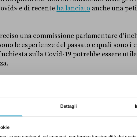
ovid» e di recente
ha lanciato
anche una peti
preciso una commissione parlamentare d’inch
sono le esperienze del passato e quali sono i 
nchiesta sulla Covid-19 potrebbe essere util
za.
 governo Meloni vuole cancellare le multe ai non v
Dettagli
commissione d’inchiesta
ookie
’inchiesta parlamentare sono organi interni
nalizzare contenuti ed annunci, per fornire funzionalità dei socia