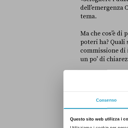
dell’emergenza C
tema.
Ma che cos’è di 
poteri ha? Quali 
commissione di i
un po’ di chiarez
Il
LEGGI ANCHE:
Consenso
Che cos’è una 
Questo sito web utilizza i c
Le commissioni d
Utilizziamo i cookie per perso