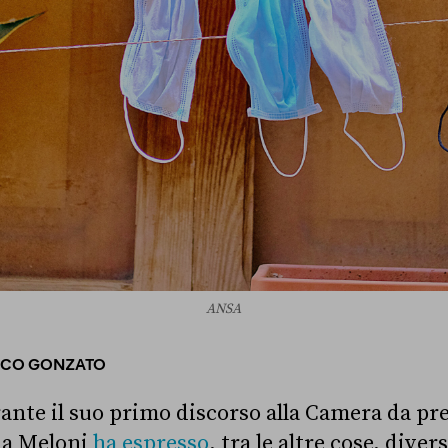
ANSA
ICO GONZATO
rante il suo primo discorso alla Camera da pr
ia Meloni
ha espresso
, tra le altre cose, diver