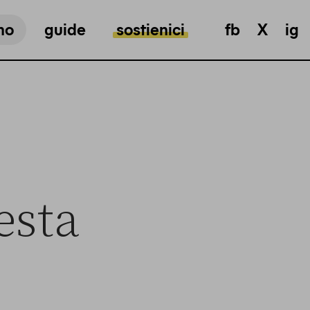
mo
guide
sostienici
fb
X
ig
esta