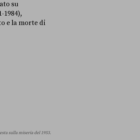
ato su
-1984),
o e la morte di
esta sulla miseria del 1953.