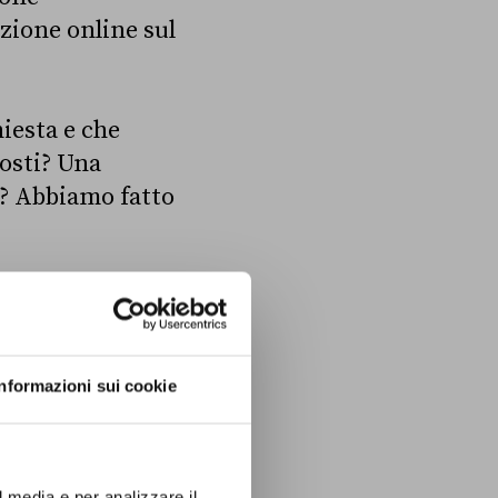
zione online sul
iesta e che
costi? Una
e? Abbiamo fatto
accinati?
Informazioni sui cookie
 della Camera e
l media e per analizzare il