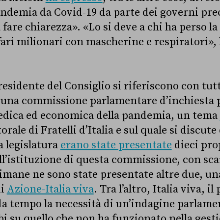
andemia da Covid-19 da parte dei governi prec
fare chiarezza». «Lo si deve a chi ha perso la
ffari milionari con mascherine e respiratori»,
residente del Consiglio si riferiscono con tut
di una commissione parlamentare d’inchiesta 
medica ed economica della pandemia, un tema
ale di Fratelli d’Italia e sul quale si discut
a legislatura
erano state presentate
dieci pro
l’istituzione di questa commissione, con scars
timane ne sono state presentate altre due, un
di
Azione-Italia viva
. Tra l’altro, Italia viva, i
da tempo la necessità di un’indagine parlame
bbi su quello che non ha funzionato nella gest