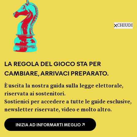
Fact-checking e informazione
CHIUDI
politica dal 2012.
LA REGOLA DEL GIOCO STA PER
CAMBIARE, ARRIVACI PREPARATO.
È uscita la nostra guida sulla legge elettorale,
chi siamo
riservata ai sostenitori.
manifesto
Sostienici per accedere a tutte le guide esclusive,
redazione
newsletter riservate, video e molto altro.
progetti
lavora con noi
INIZIA AD INFORMARTI MEGLIO
contattaci