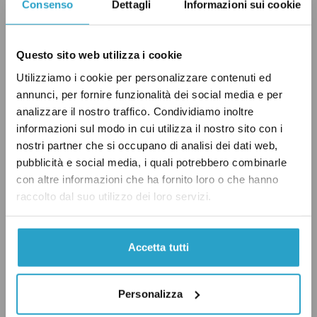
oligarchie di partito, né a governi stranieri, a
Consenso
Dettagli
Informazioni sui cookie
corporazioni internazionali o media stranieri.
Il potere supremo nel nostro paese è di
Questo sito web utilizza i cookie
appartenere solo alla Nazione!
»
.
Utilizziamo i cookie per personalizzare contenuti ed
annunci, per fornire funzionalità dei social media e per
Il partito,
nato
come un movimento anti-
analizzare il nostro traffico. Condividiamo inoltre
informazioni sul modo in cui utilizza il nostro sito con i
establishment, intende inoltre
modificare
il
nostri partner che si occupano di analisi dei dati web,
sistema elettorale polacco, con l’obiettivo di
pubblicità e social media, i quali potrebbero combinarle
rinnovare la politica del Paese.
con altre informazioni che ha fornito loro o che hanno
raccolto dal suo utilizzo dei loro servizi.
In passato il leader di Kukiz 15, l’ex musicista
Pawel Kukiz, ha preso posizioni
antiabortiste
Accetta tutti
ed
euroscettiche
, e anche oggi il programma
critica
la
«
progressiva burocratizzazione dei
Personalizza
processi democratici
»
dell’Unione e l’eccessiva