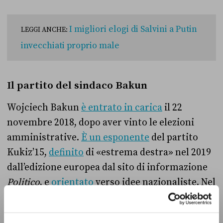
I migliori elogi di Salvini a Putin
LEGGI ANCHE:
invecchiati proprio male
Il partito del sindaco Bakun
Wojciech Bakun
è entrato in carica
il 22
novembre 2018, dopo aver vinto le elezioni
amministrative.
È un esponente
del partito
Kukiz’15,
definito
di
«
estrema destra
»
nel 2019
dall’edizione europea dal sito di informazione
Politico
, e
orientato
verso idee nazionaliste. Nel
suo attuale programma, infatti,
si legge
:
«
Il
potere in Polonia non può appartenere a