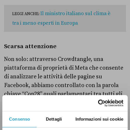
Il ministro italiano sul clima è
LEGGI ANCHE:
tra i meno esperti in Europa
Scarsa attenzione
Non solo: attraverso Crowdtangle, una
piattaforma di proprietà di Meta che consente
di analizzare le attività delle pagine su
Facebook, abbiamo controllato con la parola
chiave “Cop28” quali parlamentari tra tutti gli
schieramenti in Parlamento si sono interessati
alle conclusioni dell’assemblea delle Nazioni
Unite.
Consenso
Dettagli
Informazioni sui cookie