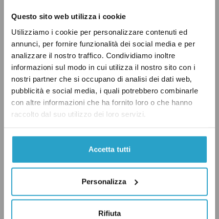
Nonostante Schlein e Conte non abbiano
Questo sito web utilizza i cookie
trattato l’argomento sui social network, alcuni
Utilizziamo i cookie per personalizzare contenuti ed
esponenti del Partito Democratico e del
annunci, per fornire funzionalità dei social media e per
Movimento 5 Stelle hanno commentato
analizzare il nostro traffico. Condividiamo inoltre
informazioni sul modo in cui utilizza il nostro sito con i
l’accordo preso a Dubai. Per il PD si sono
nostri partner che si occupano di analisi dei dati web,
espresse per esempio l’ex presidente della
pubblicità e social media, i quali potrebbero combinarle
Camera
Laura Boldrini
e la capogruppo alla
con altre informazioni che ha fornito loro o che hanno
Camera
Chiara Braga
(che era già stata una dei
raccolto dal suo utilizzo dei loro servizi.
pochi politici a
interessarsi
dell’ultimo
rapporto Onu sul clima). Per il Movimento 5
Accetta tutti
Stelle
ha pubblicato
alcune considerazioni l’ex
ministro dell’Ambiente Sergio Costa. Tra i
Personalizza
partiti che compongono la maggioranza nel
governo Meloni, invece, l’unica forza politica
Rifiuta
ad aver dato un po’ di risalto ai risultati della