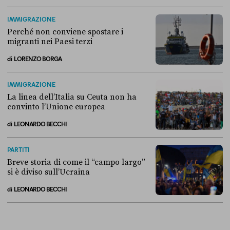
Alla fine, la Camera ha negato l’accesso alle chat di Delmastro
IMMIGRAZIONE
Perché non conviene spostare i
migranti nei Paesi terzi
di
LORENZO BORGA
Perché non conviene spostare i migranti nei Paesi terzi
IMMIGRAZIONE
La linea dell’Italia su Ceuta non ha
convinto l’Unione europea
di
LEONARDO BECCHI
La linea dell’Italia su Ceuta non ha convinto l’Unione europea
PARTITI
Breve storia di come il “campo largo”
si è diviso sull’Ucraina
di
LEONARDO BECCHI
Breve storia di come il “campo largo” si è diviso sull’Ucraina