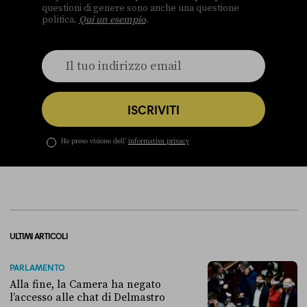
questioni di genere sono anche una questione
politica.
Qui un esempio
.
ISCRIVITI
Ho preso visione dell’
informativa privacy
ULTIMI ARTICOLI
PARLAMENTO
Alla fine, la Camera ha negato
l’accesso alle chat di Delmastro