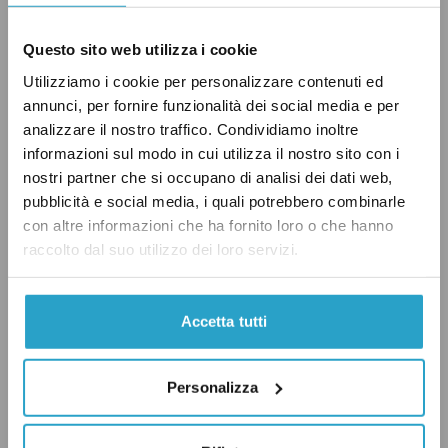
secondo le stime del governo.
Questo sito web utilizza i cookie
Ma quindi cosa succede il 30 giugno? C’è
Utilizziamo i cookie per personalizzare contenuti ed
annunci, per fornire funzionalità dei social media e per
effettivamente una quota consistente di
analizzare il nostro traffico. Condividiamo inoltre
progetti finanziati dal piano per cui questa
informazioni sul modo in cui utilizza il nostro sito con i
data rappresenta una scadenza perentoria o
nostri partner che si occupano di analisi dei dati web,
quasi. Si tratta di tutte quelle opere per cui la
pubblicità e social media, i quali potrebbero combinarle
con altre informazioni che ha fornito loro o che hanno
prova per il raggiungimento dell’obiettivo è
raccolto dal suo utilizzo dei loro servizi.
rappresentata dalla presentazione del
certificato di ultimazione lavori (o di regolare
esecuzione nel caso di forniture di strumenti o
Accetta tutti
servizi). Rientrano in questa categoria, in larga
parte, tutti quei progetti di competenza degli
Personalizza
enti territoriali (comuni, regioni, province
eccetera).