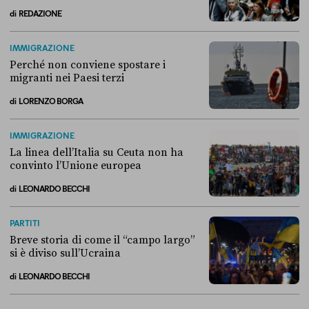
di
REDAZIONE
Alla fine, la Camera ha negato l’accesso alle chat di Delmastro
IMMIGRAZIONE
Perché non conviene spostare i
migranti nei Paesi terzi
di
LORENZO BORGA
Perché non conviene spostare i migranti nei Paesi terzi
IMMIGRAZIONE
La linea dell’Italia su Ceuta non ha
convinto l’Unione europea
di
LEONARDO BECCHI
La linea dell’Italia su Ceuta non ha convinto l’Unione europea
PARTITI
Breve storia di come il “campo largo”
si è diviso sull’Ucraina
di
LEONARDO BECCHI
Breve storia di come il “campo largo” si è diviso sull’Ucraina