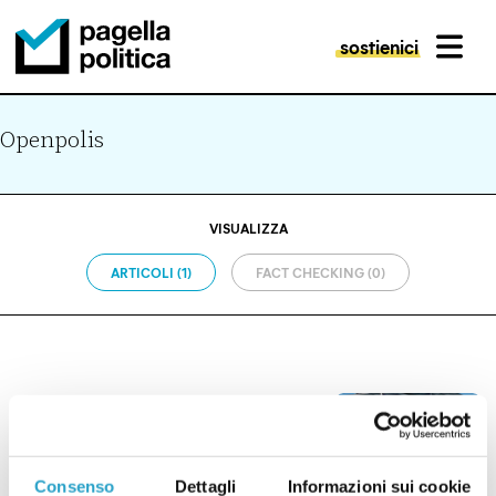
sostienici
MENU
Pagella Politica Logo
Openpolis
VISUALIZZA
ARTICOLI (1)
FACT CHECKING (0)
EUROPA
Il PNRR scade tra un mese
Consenso
Dettagli
Informazioni sui cookie
di
OPENPOLIS, REDAZIONE