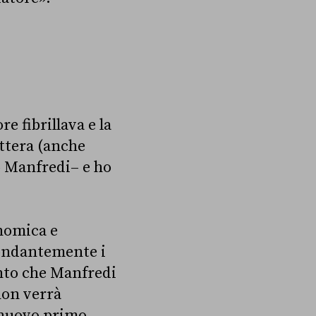
e fibrillava e la
ttera (anche
o Manfredi– e ho
nomica e
ondantemente i
punto che Manfredi
 non verrà
l nuovo primo