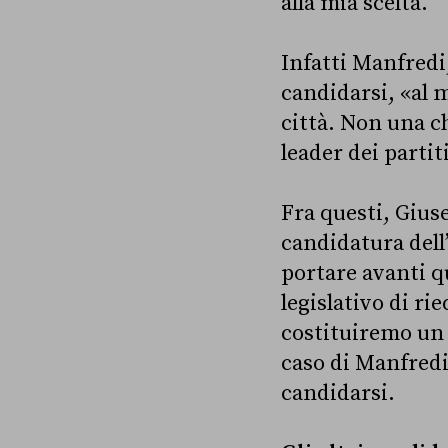
alla mia scelta.
Infatti Manfredi,
candidarsi, «al 
città. Non una c
leader dei partit
Fra questi, Gius
candidatura dell’
portare avanti q
legislativo di r
costituiremo un 
caso di Manfredi,
candidarsi.