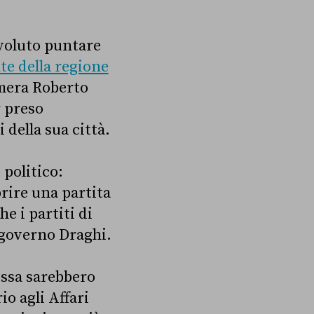
voluto puntare
te della regione
amera Roberto
r preso
 della sua città.
 politico:
rire una partita
e i partiti di
 governo Draghi.
rossa sarebbero
o agli Affari