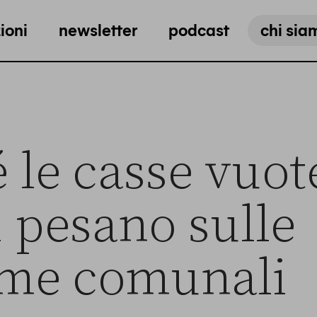
ioni
newsletter
podcast
chi sia
 le casse vuot
 pesano sulle
ime comunali