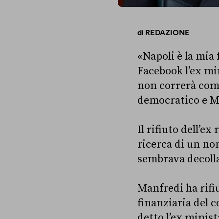
di
REDAZIONE
«Napoli è la mia 
Facebook l’ex mi
non correrà come
democratico e Mo
Il rifiuto dell’ex
ricerca di un nom
sembrava decoll
Manfredi ha rifi
finanziaria del 
detto l’ex minis