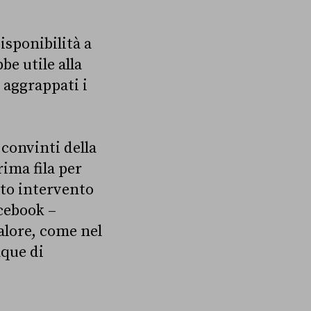
isponibilità a
e utile alla
 aggrappati i
convinti della
rima fila per
sto intervento
acebook –
alore, come nel
nque di