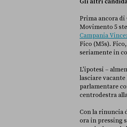
Gli altri candida
Prima ancora di 
Movimento 5 stel
Campania Vince
Fico (M5s). Fico,
seriamente in con
L’ipotesi – almen
lasciare vacante
parlamentare comp
centrodestra all
Con la rinuncia d
ora in pressing 