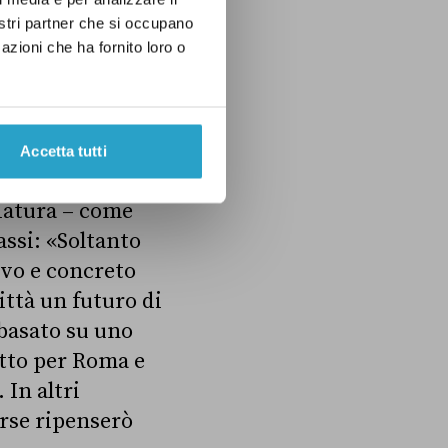
Manfredi –
nostri partner che si occupano
 il desiderio di
azioni che ha fornito loro o
 il prezzo più
 dalla mia
Accetta tutti
anciato un
idatura – come
ssi: «Soltanto
ivo e concreto
ittà un futuro di
 basato su uno
atto per Roma e
 In altri
orse ripenserò