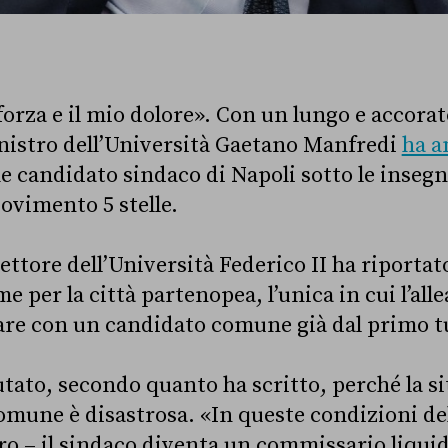
forza e il mio dolore». Con un lungo e accorat
nistro dell’Università Gaetano Manfredi
ha a
 candidato sindaco di Napoli sotto le insegn
vimento 5 stelle.
 rettore dell’Università Federico II ha riportat
e per la città partenopea, l’unica in cui l’all
are con un candidato comune già dal primo t
utato, secondo quanto ha scritto, perché la s
comune è disastrosa. «I
n queste condizioni del
tro – il sindaco diventa un commissario liqui