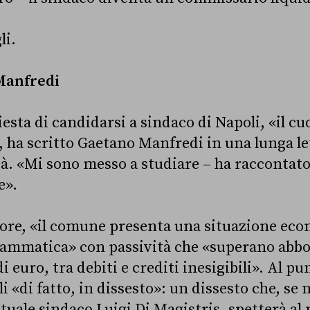
li.
Manfredi
iesta di candidarsi a sindaco di Napoli, «il cuor
, ha scritto Gaetano Manfredi in una lunga le
ttà. «Mi sono messo a studiare – ha raccontat
e».
tore, «il comune presenta una situazione eco
rammatica» con passività che «superano abb
i euro, tra debiti e crediti inesigibili». Al 
i «di fatto, in dissesto»: un dissesto che, se
ttuale sindaco Luigi Di Magistris, spetterà a