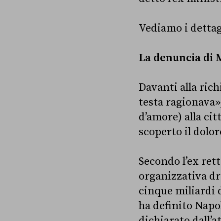
Vediamo i dettag
La denuncia di 
Davanti alla rich
testa ragionava»
d’amore) alla ci
scoperto il dolor
Secondo l’ex ret
organizzativa d
cinque miliardi d
ha definito Napol
dichiarato dall’a