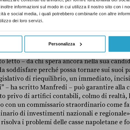
conseguenti vincoli di bilancio – ha aggiunto 
inoltre informazioni sul modo in cui utilizza il nostro sito con i 
te profonde e azzopperebbero immediatamente
icità e social media, i quali potrebbero combinarle con altre inform
utti noi abbiamo» e i «più deboli pagherebbero
lizzo dei loro servizi.
le dell’ex ministro: «sarebbe una fase lontana
à e dai miei valori».
Personalizza
 post, l’ex ministro all’Università ha anche l
to letto – da chi spera ancora nella sua cand
a soddisfare perché possa tornare sui suoi pa
gislativo di riequilibrio, un immediato, incis
” – ha scritto Manfredi – può garantire alla c
o privo di artifici contabili, colmo di realtà,
ito con un commissario straordinario come f
nario di investimenti nazionali e regionale».
 risolva i problemi delle casse napoletane e f