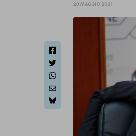
20 MAGGIO 2021
facebook
twitter
whatsapp
email
bluesky