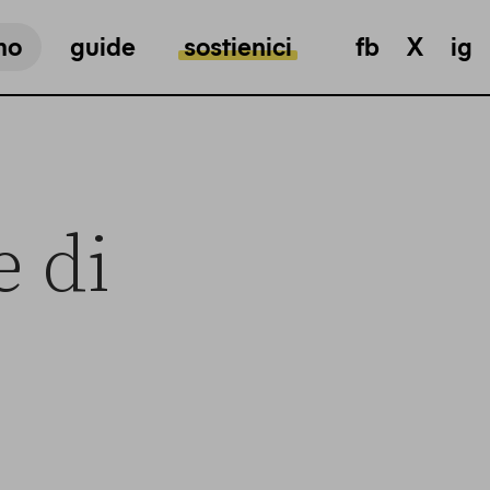
mo
guide
sostienici
fb
X
ig
e di