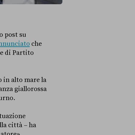
o post su
nnunciato
che
e di Partito
o in alto mare la
eanza giallorossa
urno.
ituazione
la città –
ha
datore».