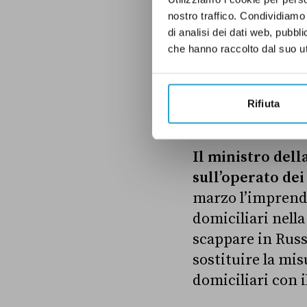
detto che «s
ui g
nostro traffico. Condividiamo 
di analisi dei dati web, pubbl
segretario di Az
che hanno raccolto dal suo uti
Co
LEGGI ANCHE:
Rifiuta
Il ministro dell
sull’operato de
marzo
l’imprend
domiciliari nella
scappare in Russ
sostituire la mis
domiciliari con i