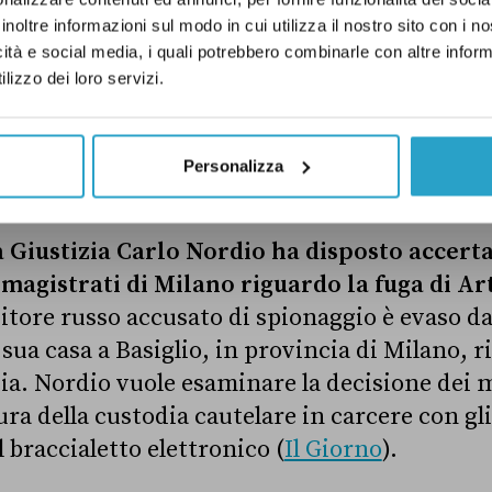
ruppi parlamentari siamo disposti a lavorare
inoltre informazioni sul modo in cui utilizza il nostro sito con i 
icità e social media, i quali potrebbero combinarle con altre inform
ione Carlo Calenda
(
Adnkronos
).
lizzo dei loro servizi.
me si è arrivati alla rottura tra Renzi e Calenda
Personalizza
a Giustizia Carlo Nordio ha disposto accer
i
magistrati di Milano
riguardo la fuga di
Ar
itore russo
accusato di spionaggio è evaso da
 sua casa a Basiglio, in provincia di Milano, 
ia. Nordio vuole esaminare la decisione dei m
ura della custodia cautelare in carcere con gli
l braccialetto elettronico (
Il Giorno
).