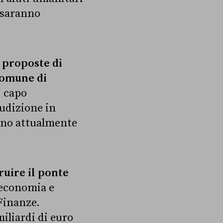
e saranno
 proposte di
 comune di
, capo
audizione in
sono attualmente
uire il ponte
 economia e
 Finanze.
iliardi di euro