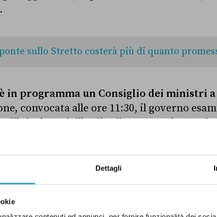
.
 ponte sullo Stretto costerà più di quanto promes
è in programma un Consiglio dei ministri a
one, convocata alle ore 11:30, il governo esa
sull’adesione dell’Italia alla convenzione sul 
i merci su strada (
Agenzia Nova
).
Dettagli
one del partito unico con Azione non «c’era
mpere».
Lo ha detto il leader di Italia viva
Mat
adio Leopolda, la radio ufficiale del suo parti
ookie
nenti di Italia viva di «non alimentare le pol
nalizzare contenuti ed annunci, per fornire funzionalità dei socia