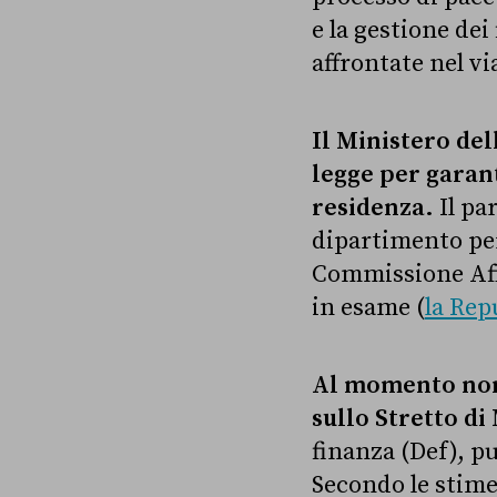
e la gestione dei
affrontate nel vi
Il Ministero del
legge per garant
residenza.
Il pa
dipartimento per 
Commissione Affa
in esame (
la Rep
Al momento non 
sullo Stretto di
finanza (Def), p
Secondo le stime