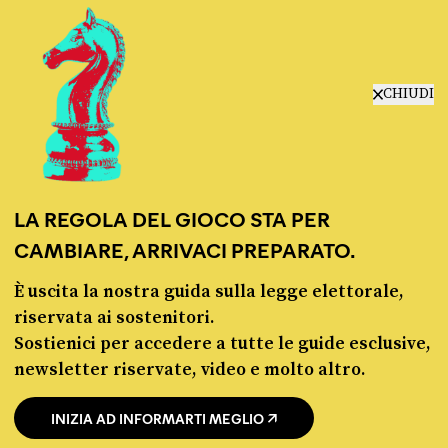
manifesto
redazione
progetti
lavora con noi
CHIUDI
contattaci
LA REGOLA DEL GIOCO STA PER
CAMBIARE, ARRIVACI PREPARATO.
È uscita la nostra guida sulla legge elettorale,
© Pagella Politica 2012 - 2026
riservata ai sostenitori.
Sostienici per accedere a tutte le guide esclusive,
Pagella Politica è una testata registrata presso il Tribunale di Milano, n. 55 del 8
newsletter riservate, video e molto altro.
marzo 2021. ISSN 2974-9387
INIZIA AD INFORMARTI MEGLIO
Privacy policy
Cookie policy