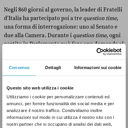
Negli 860 giorni al governo, la leader di Fratelli
d’Italia ha partecipato poi a tre
question time
,
una forma di interrogazione: uno al Senato e
due alla Camera. Durante i
question time
, ogni
partito in Parlamento può fare una domanda al
presidente del Consiglio, e replicare alla sua
risposta. Per esempio, durante l’ultimo
Consenso
Dettagli
Informazioni sui cookie
question time
tenutosi il 24 gennaio 2024 alla
Camera, la segretaria del Partito Democratico
Elly Schlein
ha chiesto
a Meloni se il governo
Questo sito web utilizza i cookie
intendeva abolire i tetti di spesa in vigore per il
Utilizziamo i cookie per personalizzare contenuti ed
Sistema sanitario nazionale.
annunci, per fornire funzionalità dei social media e per
analizzare il nostro traffico. Condividiamo inoltre
informazioni sul modo in cui utilizza il nostro sito con i
Mario Draghi è intervenuto nelle aule di
nostri partner che si occupano di analisi dei dati web,