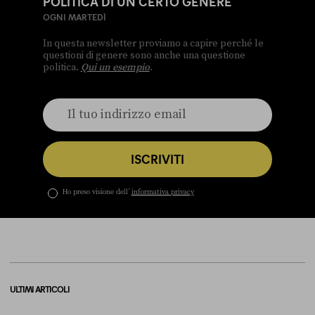
POLITICA DI UN CERTO GENERE
OGNI MARTEDÌ
In questa newsletter proviamo a capire perché le
questioni di genere sono anche una questione
politica.
Qui un esempio
.
ISCRIVITI
Ho preso visione dell’
informativa privacy
ULTIMI ARTICOLI