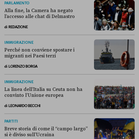
PARLAMENTO
Alla fine, la Camera ha negato
l’accesso alle chat di Delmastro
di
REDAZIONE
Alla fine, la Camera ha negato l’accesso alle chat di Delmastro
IMMIGRAZIONE
Perché non conviene spostare i
migranti nei Paesi terzi
di
LORENZO BORGA
Perché non conviene spostare i migranti nei Paesi terzi
IMMIGRAZIONE
La linea dell’Italia su Ceuta non ha
convinto l’Unione europea
di
LEONARDO BECCHI
La linea dell’Italia su Ceuta non ha convinto l’Unione europea
PARTITI
Breve storia di come il “campo largo”
si è diviso sull’Ucraina