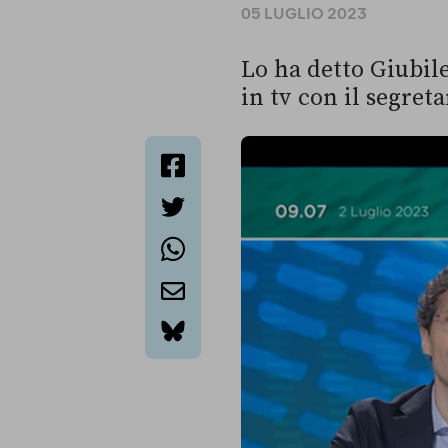
05 LUGLIO 2023
Lo ha detto Giubil
in tv con il segret
facebook
twitter
whatsapp
email
bluesky