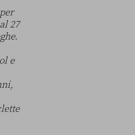
 per
al 27
oghe.
ol e
ni,
lette