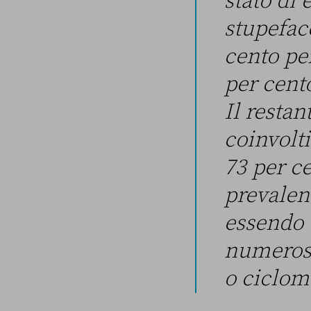
stato di 
stupeface
cento per
per cento
Il resta
coinvolti
73 per c
prevalen
essendo 
numerosi
o ciclom