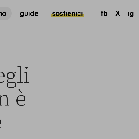
mo
guide
sostienici
fb
X
ig
egli
n è
e