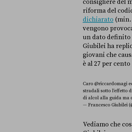
consigliere del 
riforma del codi
dichiarato
(min. 
vengono provocat
un dato definito
Giubilei ha repl
giovani che causa
è al 27 per cento
Caro
@riccardomagi
ec
stradali sotto l’effetto 
di alcol alla guida ma 
— Francesco Giubilei (
Vediamo che cosa