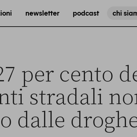
ioni
newsletter
podcast
chi sia
 27 per cento d
nti stradali no
o dalle drogh