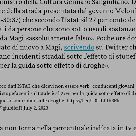
ministro della Cultura Gennaro Sangiuliano. 
ce della strada presentata dal governo Meloni
-30:37) che secondo l’Istat «il 27 per cento de
i da persone che sono sotto uso di sostanze
 da Magi «assolutamente falso». Poche ore do
icato di nuovo a Magi,
scrivendo
su Twitter ch
no incidenti stradali sotto l’effetto di stupef
 per la guida sotto effetto di droghe».
co dati ISTAT che dicevi non essere veri: “conducenti giovani
di stupefacenti sul totale è al 27% per la guida sotto effetto di d
questi sono i dati sulle droghe.
https://t.co/U0ULbIb3Rk
@giubileif)
July 2, 2023
 non torna nella percentuale indicata in tv e