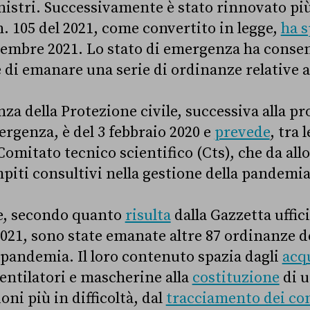
nistri. Successivamente è stato rinnovato più
n. 105 del 2021, come convertito in legge,
ha s
cembre 2021. Lo stato di emergenza ha consent
e di emanare una serie di ordinanze relative 
za della Protezione civile, successiva alla p
ergenza, è del 3 febbraio 2020 e
prevede
, tra 
 Comitato tecnico scientifico (Cts), che da allo
iti consultivi nella gestione della pandemia
e, secondo quanto
risulta
dalla Gazzetta uffic
021, sono state emanate altre 87 ordinanze d
a pandemia. Il loro contenuto spazia dagli
acq
entilatori e mascherine alla
costituzione
di u
oni più in difficoltà, dal
tracciamento dei con