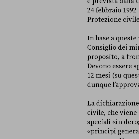
è prevista dalla 
24 febbraio 1992 
Protezione civile
In base a queste
Consiglio dei min
proposito, a fro
Devono essere sp
12 mesi (su quest
dunque l’approva
La dichiarazione
civile, che viene
speciali «in der
«principi genera