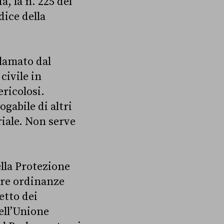
, la n. 225 del
dice della
lamato dal
civile in
ricolosi.
gabile di altri
riale. Non serve
ella Protezione
are ordinanze
etto dei
ell’Unione