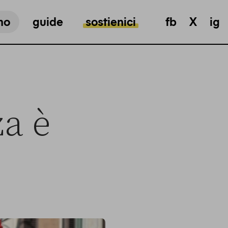
mo
guide
sostienici
fb
X
ig
za è