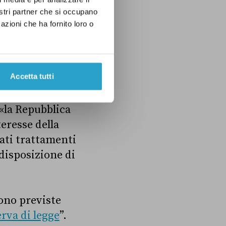
a stessa
nostri partner che si occupano
no,
garantita
azioni che ha fornito loro o
curezza» dalla
dall’articolo 17,
ità «per
Accetta tutti
«la Repubblica
eresse della
nati trattamenti
 disposizione di
sono previste
erva di legge
”.