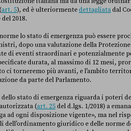
Costituzione italiana ma da una legge ordinaria
(
art. 5
), ed è ulteriormente
dettagliata
dal Co
 del 2018.
 norme lo stato di emergenza può essere proc
istri, dopo una valutazione della Protezione 
nte di eventi straordinari e potenzialmente pe
ecificate durata, al massimo di 12 mesi, proro
o ci torneremo più avanti, e l’ambito territo
zione da parte del Parlamento.
 dello stato di emergenza riguarda i poteri d
 autorizzata (
art. 25
del d.lgs. 1/2018) a eman
oga ad ogni disposizione vigente», ma nel risp
li dell’ordinamento giuridico e delle norme d