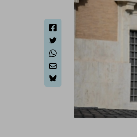
facebook
twitter
whatsapp
email
bluesky