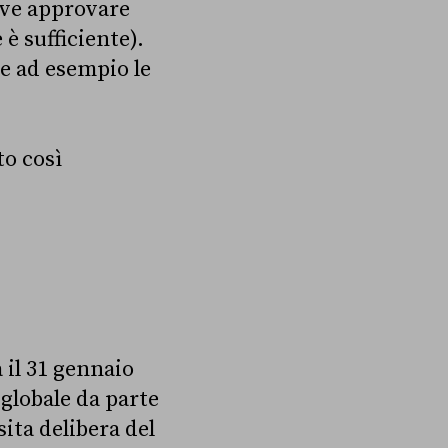
eve approvare
è sufficiente).
me ad esempio le
to così
a il 31 gennaio
globale da parte
ita delibera del