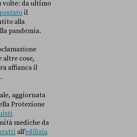
 volte: da ultimo
postato
il
ito alla
alla pandemia.
roclamazione
le altre cose,
ra affianca il
.
iale, aggiornata
ella Protezione
uisti
nità mediche da
tatti
all’
edilizia