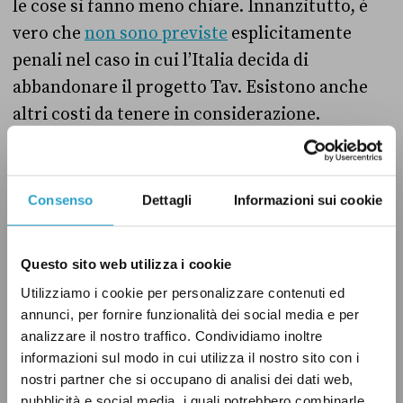
le cose si fanno meno chiare. Innanzitutto, è
vero che
non sono previste
esplicitamente
penali nel caso in cui l’Italia decida di
abbandonare il progetto Tav. Esistono anche
altri costi da tenere in considerazione.
In primo luogo, sono già state investite risorse
già impiegate
per la realizzazione degli studi e
Consenso
Dettagli
Informazioni sui cookie
delle opere preliminari: 1,5 miliardi, di cui
1,125 miliardi sono stati pagati da Francia e
Questo sito web utilizza i cookie
Unione europea, che dunque potrebbero
Utilizziamo i cookie per personalizzare contenuti ed
richiederli indietro, senza contare i 375 milioni
annunci, per fornire funzionalità dei social media e per
già pagati dall’Italia.
analizzare il nostro traffico. Condividiamo inoltre
informazioni sul modo in cui utilizza il nostro sito con i
nostri partner che si occupano di analisi dei dati web,
A questi costi, vanno sommati i 451,26 milioni
pubblicità e social media, i quali potrebbero combinarle