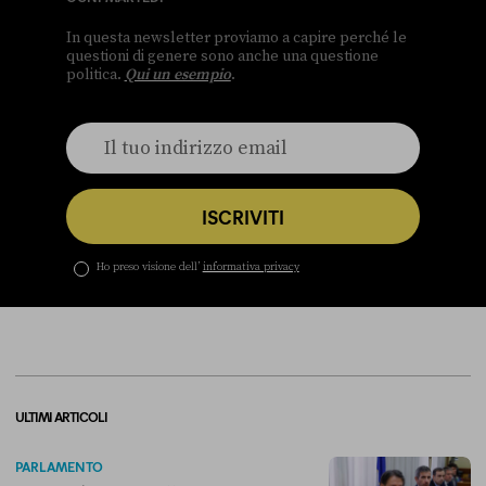
In questa newsletter proviamo a capire perché le
questioni di genere sono anche una questione
politica.
Qui un esempio
.
ISCRIVITI
Ho preso visione dell’
informativa privacy
ULTIMI ARTICOLI
PARLAMENTO