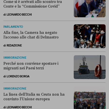
Come si è arrivati allo scontro tra
Conte e la “Commissione Covid”
di
LEONARDO BECCHI
Come si è arrivati allo scontro tra Conte e la “Commissione Covid”
PARLAMENTO
Alla fine, la Camera ha negato
l’accesso alle chat di Delmastro
di
REDAZIONE
Alla fine, la Camera ha negato l’accesso alle chat di Delmastro
IMMIGRAZIONE
Perché non conviene spostare i
migranti nei Paesi terzi
di
LORENZO BORGA
Perché non conviene spostare i migranti nei Paesi terzi
IMMIGRAZIONE
La linea dell’Italia su Ceuta non ha
convinto l’Unione europea
di
LEONARDO BECCHI