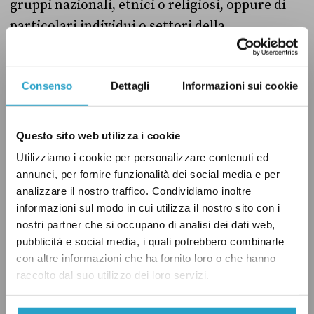
gruppi nazionali, etnici o religiosi, oppure di
particolari individui o settori della
popolazione.
Consenso
Dettagli
Informazioni sui cookie
Le ultime due categorie, particolarmente
ampie e dai confini labili,
potrebbero essere
interpretate
a favore delle discriminazioni
Questo sito web utilizza i cookie
basate su identità di genere, orientamento
Utilizziamo i cookie per personalizzare contenuti ed
sessuale o disabilità. A luglio 2020, per
annunci, per fornire funzionalità dei social media e per
analizzare il nostro traffico. Condividiamo inoltre
esempio, un pastore protestante di Brema
è
informazioni sul modo in cui utilizza il nostro sito con i
stato denunciato
proprio per incitamento
nostri partner che si occupano di analisi dei dati web,
dopo aver definito gli omosessuali come
pubblicità e social media, i quali potrebbero combinarle
«criminali» e l’omosessualità come «una forma
con altre informazioni che ha fornito loro o che hanno
raccolto dal suo utilizzo dei loro servizi.
di degenerazione della società».