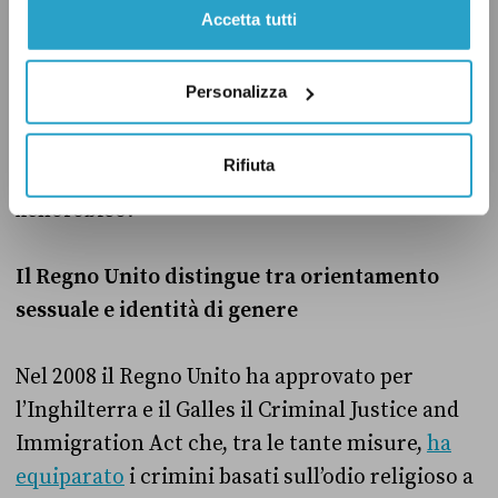
Il richiamo diretto all’omotransfobia non
Accetta tutti
compare neppure nell’articolo relativo alle
aggravanti (articolo 46), dove però
si legge
che
Personalizza
nel decidere la pena il tribunale dovrà tenere in
considerazione anche l’eventuale presenza di
Rifiuta
motivi o obiettivi di stampo razzista o
xenofobico.
Il Regno Unito distingue tra orientamento
sessuale e identità di genere
Nel 2008 il Regno Unito ha approvato per
l’Inghilterra e il Galles il Criminal Justice and
Immigration Act che, tra le tante misure,
ha
equiparato
i crimini basati sull’odio religioso a