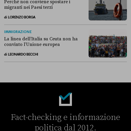
Perché non conviene spostare i
migranti nei Paesi terzi
di
LORENZO BORGA
Perché non conviene spostare i migranti nei Paesi terzi
IMMIGRAZIONE
La linea dell’Italia su Ceuta non ha
convinto l’Unione europea
di
LEONARDO BECCHI
La linea dell’Italia su Ceuta non ha convinto l’Unione europea
Fact-checking e informazione
politica dal 2012.