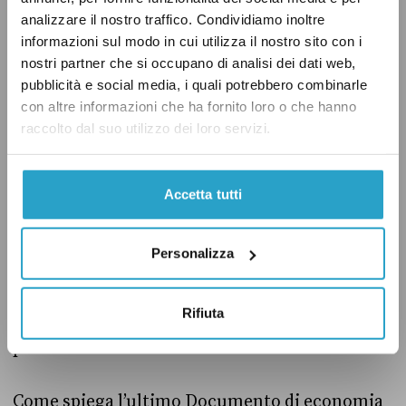
insieme di norme comunitarie – nato nel 1997
analizzare il nostro traffico. Condividiamo inoltre
informazioni sul modo in cui utilizza il nostro sito con i
e modificato nel corso del tempo – il cui
nostri partner che si occupano di analisi dei dati web,
obiettivo è quello di garantire la stabilità
pubblicità e social media, i quali potrebbero combinarle
finanziaria dell’Ue.
con altre informazioni che ha fornito loro o che hanno
raccolto dal suo utilizzo dei loro servizi.
Ogni Paese
ha un obiettivo di medio termine
(Omt)
da rispettare per quanto riguarda il
Accetta tutti
saldo di bilancio strutturale, ossia tenendo
conto dei cicli economici di crescita e
Personalizza
recessione. Secondo le regole, chi non rispetta
il proprio Omt
deve ridurre
il proprio
Rifiuta
disavanzo (o deficit) strutturale di 0,5 punti
percentuali l’anno.
Come spiega l’ultimo Documento di economia