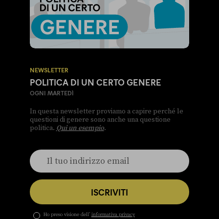
NEWSLETTER
POLITICA DI UN CERTO GENERE
OGNI MARTEDÌ
In questa newsletter proviamo a capire perché le
questioni di genere sono anche una questione
politica.
Qui un esempio
.
ISCRIVITI
Ho preso visione dell’
informativa privacy