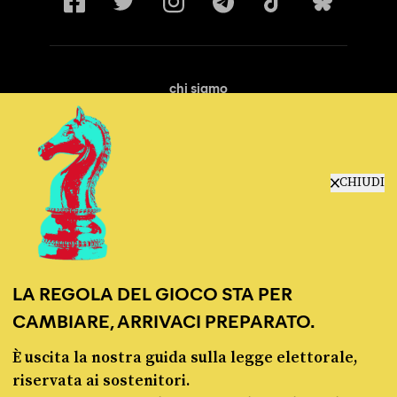
chi siamo
manifesto
redazione
progetti
lavora con noi
CHIUDI
contattaci
LA REGOLA DEL GIOCO STA PER
CAMBIARE, ARRIVACI PREPARATO.
È uscita la nostra guida sulla legge elettorale,
© Pagella Politica 2012 - 2026
riservata ai sostenitori.