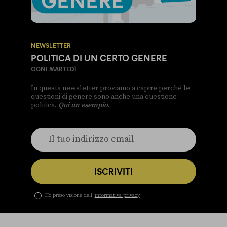
NEWSLETTER
POLITICA DI UN CERTO GENERE
OGNI MARTEDÌ
In questa newsletter proviamo a capire perché le
questioni di genere sono anche una questione
politica.
Qui un esempio
.
ISCRIVITI
Ho preso visione dell’
informativa privacy