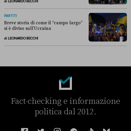
di
LEONARDO BECCHI
La linea dell’Italia su Ceuta non ha convinto l’Unione europea
PARTITI
Breve storia di come il “campo largo”
si è diviso sull’Ucraina
di
LEONARDO BECCHI
Breve storia di come il “campo largo” si è diviso sull’Ucraina
Fact-checking e informazione
politica dal 2012.