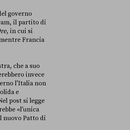
 del governo
am, il partito di
Ore
, in cui si
la mentre Francia
stra, che a suo
terebbero invece
erno l’Italia non
olida e
el post si legge
rebbe «l’unica
al nuovo Patto di