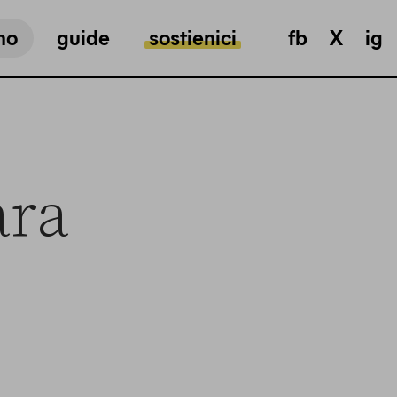
mo
guide
sostienici
fb
X
ig
ara