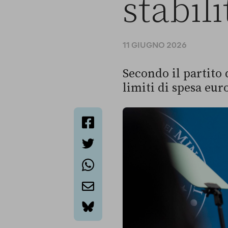
stabili
11 GIUGNO 2026
Secondo il partito 
limiti di spesa eur
facebook
twitter
whatsapp
email
bluesky