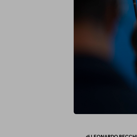
di
LEONARDO BECCH