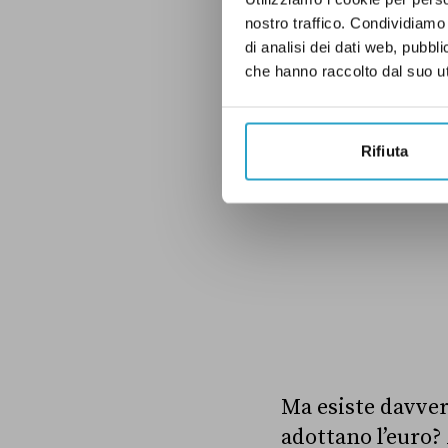
nostro traffico. Condividiamo 
di analisi dei dati web, pubbl
che hanno raccolto dal suo uti
Rifiuta
Ma esiste davvero
adottano l’euro?