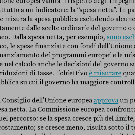
ione europea valuta il rispetto degli impegni
tutto a un indicatore: la “spesa netta”. In pa
e misura la spesa pubblica escludendo alcune
amente dalle scelte ordinarie del governo o
eo. Dalla spesa netta, per esempio,
sono escl
co, le spese finanziate con fondi dell’Unione 
finanziamento dei programmi europei e le mi
 nel calcolo anche le decisioni del governo su
iduzioni di tasse. L’obiettivo
è misurare
quan
ubblica su cui il governo ha maggiore controll
il Consiglio dell’Unione europea
approva
un pe
pesa netta. La Commissione europea confronta
el percorso: se la spesa cresce più del limite,
ostamento; se cresce meno, risulta sotto il t