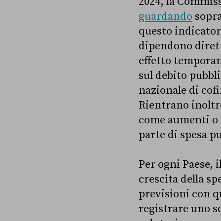
2024, la Commiss
guardando
soprat
questo indicator
dipendono dirett
effetto temporan
sul debito pubbli
nazionale di co
Rientrano inoltre
come aumenti o r
parte di spesa p
Per ogni Paese, 
crescita della s
previsioni con qu
registrare uno sc