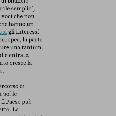
 di bilancio
role semplici,
 voci che non
 che hanno un
usi
gli interessi
europea, la parte
sure una tantum.
lle entrate,
to cresce la
o.
rcorso di
 poi le
 il Paese può
etto. La