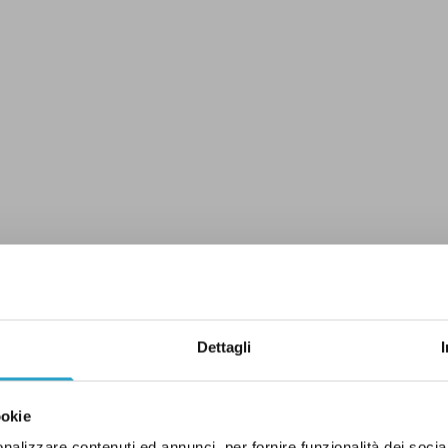
Dettagli
ookie
nalizzare contenuti ed annunci, per fornire funzionalità dei socia