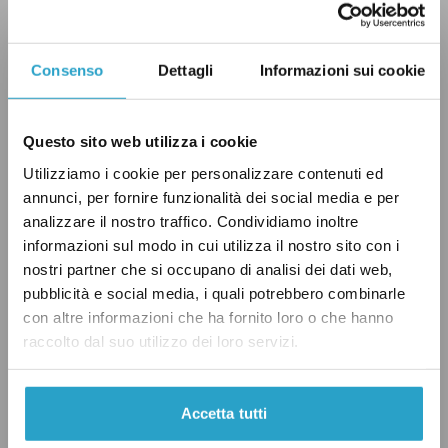
analisi non coprono la totalità dell’anno, non si
discostano molto da quelli relativi al 2017:
l’export di beni ammonta a
427 miliardi di
Consenso
Dettagli
Informazioni sui cookie
euro
nel periodo compreso tra gennaio e
novembre 2018, e quello di servizi, nel periodo
Questo sito web utilizza i cookie
gennaio-settembre, ammonta a
77,5 miliardi di
Utilizziamo i cookie per personalizzare contenuti ed
euro
. Dunque, i dati fino ad ora disponibili
annunci, per fornire funzionalità dei social media e per
evidenziano come l’export del 2018, tra gennaio
analizzare il nostro traffico. Condividiamo inoltre
e novembre, abbia avuto un valore totale pari a
informazioni sul modo in cui utilizza il nostro sito con i
nostri partner che si occupano di analisi dei dati web,
circa 504,5 miliardi di euro.
pubblicità e social media, i quali potrebbero combinarle
con altre informazioni che ha fornito loro o che hanno
Germania, Francia e Stati Uniti
raccolto dal suo utilizzo dei loro servizi.
Per quanto riguarda l’export del nostro Paese a
livello globale, i destinatari principali sono
Accetta tutti
proprio le tre nazioni citate da Vincenzo