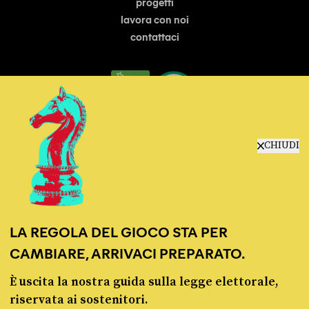
progetti
lavora con noi
contattaci
CHIUDI
© Pagella Politica 2012 - 2026
Pagella Politica è una testata registrata presso il Tribunale di Milano, n. 55 del 8
marzo 2021. ISSN 2974-9387
LA REGOLA DEL GIOCO STA PER
Privacy policy
Cookie policy
CAMBIARE, ARRIVACI PREPARATO.
È uscita la nostra guida sulla legge elettorale,
riservata ai sostenitori.