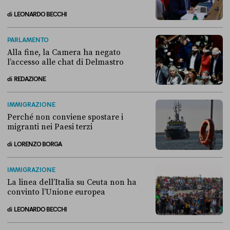
di
LEONARDO BECCHI
Come si è arrivati allo scontro tra Conte e la “Commissione Covid”
PARLAMENTO
Alla fine, la Camera ha negato
l’accesso alle chat di Delmastro
di
REDAZIONE
Alla fine, la Camera ha negato l’accesso alle chat di Delmastro
IMMIGRAZIONE
Perché non conviene spostare i
migranti nei Paesi terzi
di
LORENZO BORGA
Perché non conviene spostare i migranti nei Paesi terzi
IMMIGRAZIONE
La linea dell’Italia su Ceuta non ha
convinto l’Unione europea
di
LEONARDO BECCHI
La linea dell’Italia su Ceuta non ha convinto l’Unione europea