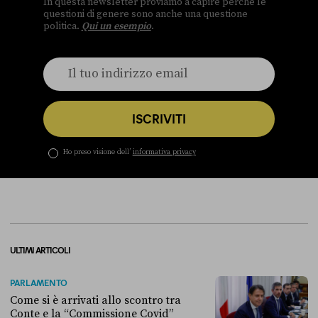
In questa newsletter proviamo a capire perché le
questioni di genere sono anche una questione
politica.
Qui un esempio
.
ISCRIVITI
Ho preso visione dell’
informativa privacy
ULTIMI ARTICOLI
PARLAMENTO
Come si è arrivati allo scontro tra
Conte e la “Commissione Covid”