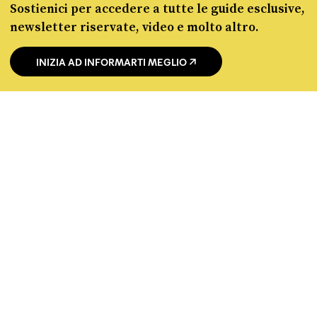
Sostienici per accedere a tutte le guide esclusive,
newsletter riservate, video e molto altro.
Fact-checking e informazione
INIZIA AD INFORMARTI MEGLIO
politica dal 2012.
chi siamo
manifesto
redazione
progetti
lavora con noi
contattaci