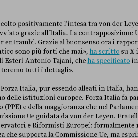
accolto positivamente l’intesa tra von der Le
avviato grazie all’Italia. La contrapposizione
r entrambi. Grazie al buonsenso ora i rapport
ntico sono più forti che mai»,
ha scritto
su X i
li Esteri Antonio Tajani, che
ha specificato
in
teremo tutti i dettagli».
 e Forza Italia, pur essendo alleati in Italia, h
no delle istituzioni europee. Forza Italia fa pa
o (PPE) e della maggioranza che nel Parlame
issione Ue guidata da von der Leyen. Fratelli 
servatori e Riformisti Europei: formalmente 
za che supporta la Commissione Ue, ma espr