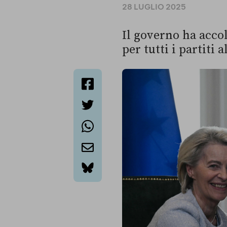
28 LUGLIO 2025
Il governo ha acco
per tutti i partiti 
facebook
twitter
whatsapp
email
bluesky