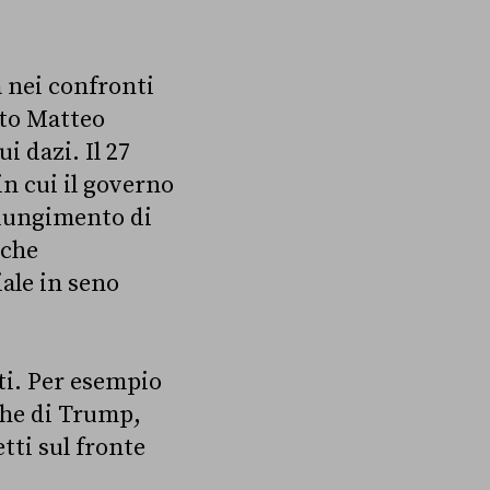
a nei confronti
ito Matteo
 dazi. Il 27
n cui il governo
giungimento di
iche
ale in seno
.
iti. Per esempio
che di Trump,
ti sul fronte