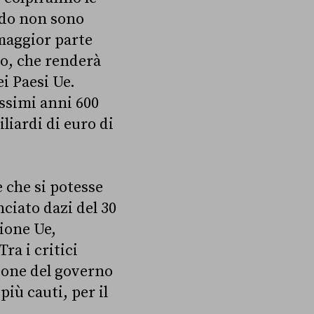
ordo non sono
 maggior parte
to, che renderà
i Paesi Ue.
ssimi anni 600
liardi di euro di
 che si potesse
ciato dazi del 30
ione Ue,
ra i critici
zione del governo
iù cauti, per il