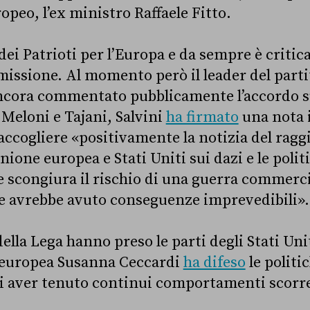
peo, l’ex ministro Raffaele Fitto.
dei Patrioti per l’Europa e da sempre è critic
missione. Al momento però il leader del part
ncora commentato pubblicamente l’accordo sui
 Meloni e Tajani, Salvini
ha firmato
una nota i
 accogliere «positivamente la notizia del rag
ione europea e Stati Uniti sui dazi e le polit
 scongiura il rischio di una guerra commerci
he avrebbe avuto conseguenze imprevedibili»
ella Lega hanno preso le parti degli Stati Un
 europea Susanna Ceccardi
ha difeso
le politi
i aver tenuto continui comportamenti scorret