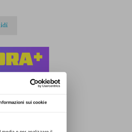
idi
Informazioni sui cookie
l media e per analizzare il