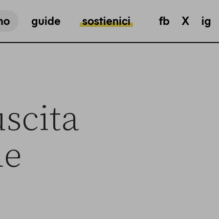
mo
guide
sostienici
fb
X
ig
uscita
le