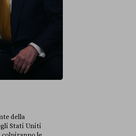
nte della
li Stati Uniti
e colpiranno le