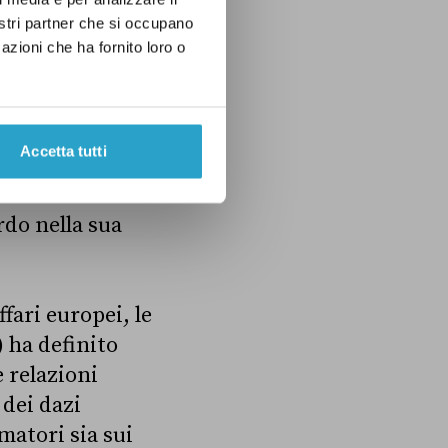
ccordo tra Stati
nostri partner che si occupano
n evento
azioni che ha fornito loro o
mmerciale tra
i,
 possibilità per
Accetta tutti
La leader di
a base
rdo nella sua
ffari europei, le
) ha definito
e relazioni
dei dazi
matori sia sui