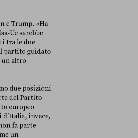
yen e Trump. «Ha
 Usa-Ue sarebbe
i tra le due
l partito guidato
 un altro
anno due posizioni
rte del Partito
nto europeo
d’Italia, invece,
non fa parte
ime un