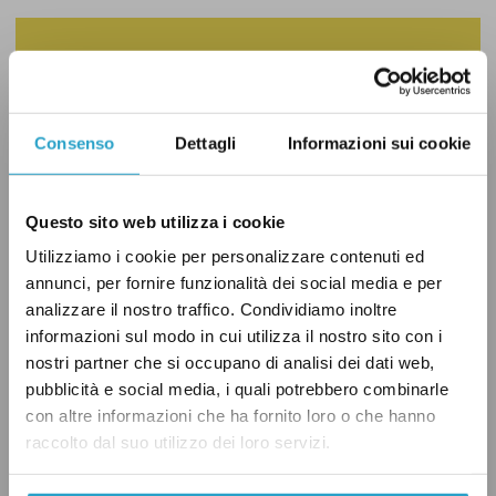
LA REGOLA DEL GIOCO STA PER
CAMBIARE, ARRIVACI
PREPARATO.
Consenso
Dettagli
Informazioni sui cookie
È uscita la nostra guida sulla legge
elettorale, riservata ai sostenitori.
Questo sito web utilizza i cookie
Sostienici per accedere a tutte le
Utilizziamo i cookie per personalizzare contenuti ed
guide esclusive, newsletter riservate,
annunci, per fornire funzionalità dei social media e per
video e molto altro.
analizzare il nostro traffico. Condividiamo inoltre
informazioni sul modo in cui utilizza il nostro sito con i
INIZIA AD INFORMARTI MEGLIO
nostri partner che si occupano di analisi dei dati web,
pubblicità e social media, i quali potrebbero combinarle
con altre informazioni che ha fornito loro o che hanno
raccolto dal suo utilizzo dei loro servizi.