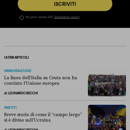
ISCRIVITI
Ho preso visione dell’
informativa privacy
ULTIMI ARTICOLI
IMMIGRAZIONE
La linea dell’Italia su Ceuta non ha
convinto l’Unione europea
di
LEONARDO BECCHI
La linea dell’Italia su Ceuta non ha convinto l’Unione europea
PARTITI
Breve storia di come il “campo largo”
si è diviso sull’Ucraina
di
LEONARDO BECCHI