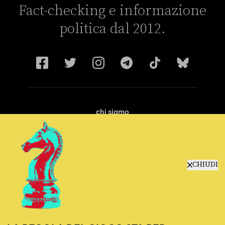
Fact-checking e informazione
politica dal 2012.
chi siamo
manifesto
redazione
progetti
lavora con noi
CHIUDI
contattaci