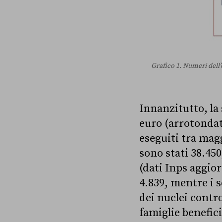
Grafico 1. Numeri dell’
Innanzitutto, l
euro (arrotondata
eseguiti tra magg
sono stati 38.450
(dati Inps aggior
4.839, mentre i s
dei nuclei contro
famiglie benefici