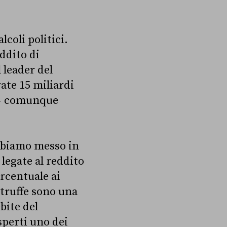
lcoli politici.
eddito di
 leader del
ate 15 miliardi
o – comunque
Abbiamo messo in
 legate al reddito
rcentuale ai
 truffe sono una
bite del
sperti uno dei