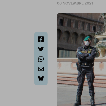
08 NOVEMBRE 2021
facebook
twitter
whatsapp
email
bluesky