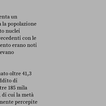
senta un
a la popolazione
to nuclei
precedenti con le
 cento erano noti
avevano
ato oltre 41,3
ddito di
ltre 185 mila
 di cui la metà
amente percepite