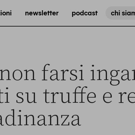
ioni
newsletter
podcast
chi sia
non farsi ing
ti su truffe e r
tadinanza