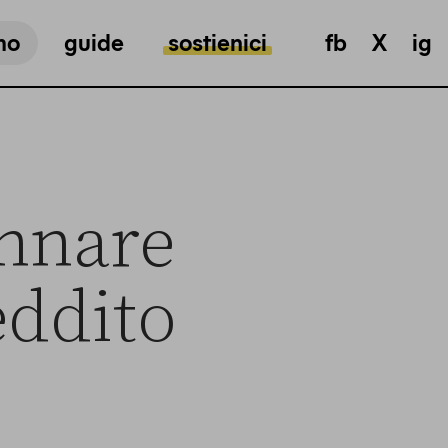
mo
guide
sostienici
fb
X
ig
annare
eddito