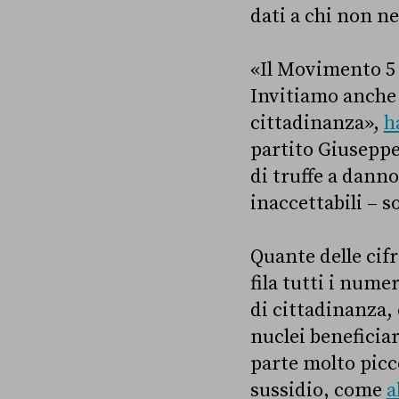
dati a chi non ne
«Il Movimento 5 s
Invitiamo anche l
cittadinanza»,
h
partito Giuseppe
di truffe a dann
inaccettabili – s
Quante delle cif
fila tutti i nume
di cittadinanza,
nuclei beneficiar
parte molto picco
sussidio, come
a