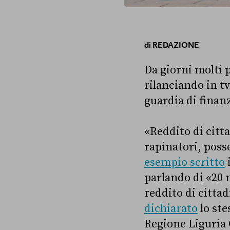
di
REDAZIONE
Da giorni molti p
rilanciando in tv
guardia di finan
«Reddito di citta
rapinatori, poss
esempio scritto
i
parlando di «20 m
reddito di citta
dichiarato
lo ste
Regione Liguria G