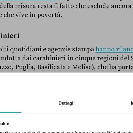
 della misura resta il fatto che esclude ancor
e che vive in povertà.
binieri
lti quotidiani e agenzie stampa
hanno rilanc
ndotta dai carabinieri in cinque regioni del S
zo, Puglia, Basilicata e Molise), che ha porta
ni di euro indebitamente percepiti da benefic
 Abbiamo contattato l’Ufficio stampa dei carab
ttagli in più sull’operazione rispetto a quant
fico 1).
Dettagli
ookie
nalizzare contenuti ed annunci, per fornire funzionalità dei socia