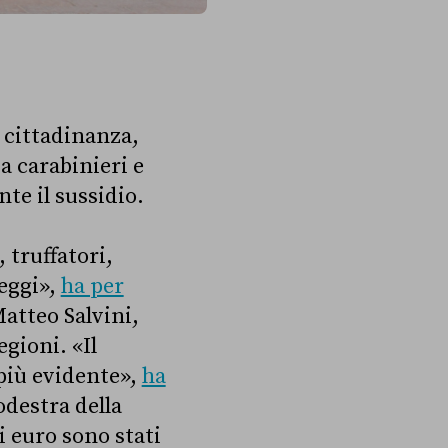
i cittadinanza,
da carabinieri e
te il sussidio.
 truffatori,
leggi»,
ha per
Matteo Salvini,
egioni. «Il
più evidente»,
ha
odestra della
i euro sono stati