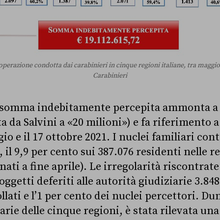
operazione condotta dai carabinieri in cinque regioni italiane, tra maggio
Carabinieri
a somma indebitamente percepita ammonta a 1
 da Salvini a «20 milioni») e fa riferimento a
io e il 17 ottobre 2021. I nuclei familiari contr
, il 9,9 per cento sui 387.076 residenti nelle r
nati a fine aprile). Le irregolarità riscontrat
oggetti deferiti alle autorità giudiziarie 3.848
llati e l’1 per cento dei nuclei percettori. Dun
arie delle cinque regioni, è stata rilevata un