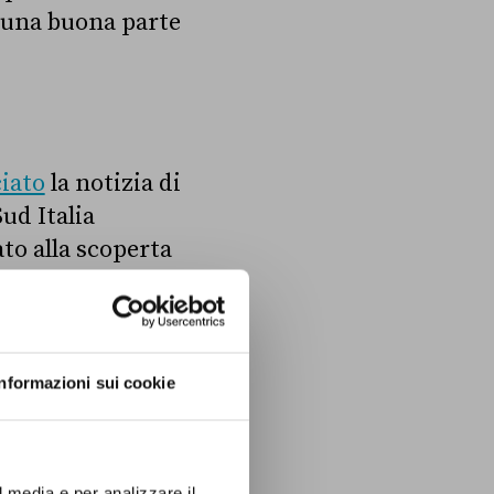
a una buona parte
iato
la notizia di
ud Italia
to alla scoperta
iari del reddito
inieri che ci ha
o riportato da
Informazioni sui cookie
l media e per analizzare il