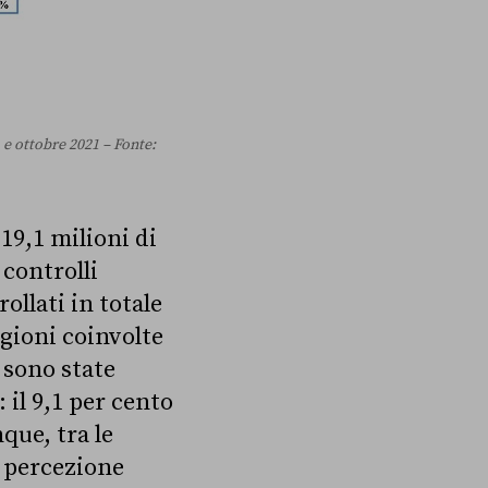
 e ottobre 2021 – Fonte:
9,1 milioni di
 controlli
ollati in totale
egioni coinvolte
e sono state
: il 9,1 per cento
que, tra le
a percezione