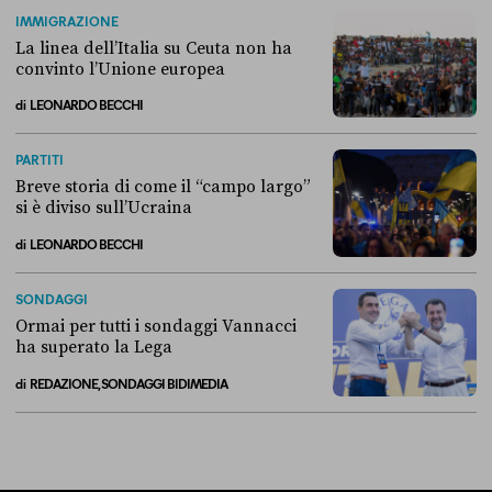
Perché non conviene spostare i migranti nei Paesi terzi
IMMIGRAZIONE
La linea dell’Italia su Ceuta non ha
convinto l’Unione europea
di
LEONARDO BECCHI
La linea dell’Italia su Ceuta non ha convinto l’Unione europea
PARTITI
Breve storia di come il “campo largo”
si è diviso sull’Ucraina
di
LEONARDO BECCHI
Breve storia di come il “campo largo” si è diviso sull’Ucraina
SONDAGGI
Ormai per tutti i sondaggi Vannacci
ha superato la Lega
di
REDAZIONE, SONDAGGI BIDIMEDIA
Ormai per tutti i sondaggi Vannacci ha superato la Lega