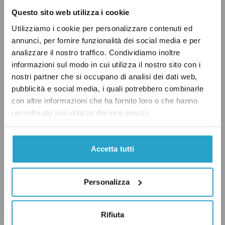
Questo sito web utilizza i cookie
I dati di Nordio sui detenuti
Utilizziamo i cookie per personalizzare contenuti ed
LEGGI ANCHE:
annunci, per fornire funzionalità dei social media e per
assolti non tornano
analizzare il nostro traffico. Condividiamo inoltre
informazioni sul modo in cui utilizza il nostro sito con i
nostri partner che si occupano di analisi dei dati web,
Una sottostima del fenomeno
pubblicità e social media, i quali potrebbero combinarle
con altre informazioni che ha fornito loro o che hanno
Come
spiega
il Ministero della Giustizia nel
raccolto dal suo utilizzo dei loro servizi.
presentare i dati sui detenuti presenti negli
istituti penitenziari italiani, il numero di posti
Accetta tutti
della capienza regolamentare delle carceri è
calcolata considerando 9 metri quadrati a
disposizione di ogni singolo detenuto, a cui si
Personalizza
aggiungono 5 metri quadrati per ogni altro
detenuto presente. Il dato sulla capienza
Rifiuta