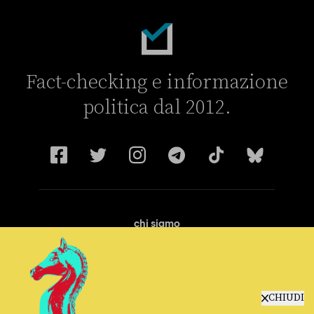
Fact-checking e informazione
politica dal 2012.
chi siamo
manifesto
redazione
progetti
lavora con noi
CHIUDI
contattaci