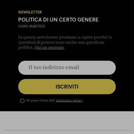
NEWSLETTER
POLITICA DI UN CERTO GENERE
OGNI MARTEDÌ
In questa newsletter proviamo a capire perché le
questioni di genere sono anche una questione
politica.
Qui un esempio
.
ISCRIVITI
Ho preso visione dell’
informativa privacy