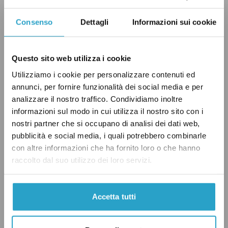
salire: nel 2024 è stata di 32,6 anni, quasi tre in
più rispetto al 1995. Per le italiane è arrivata a
Consenso
Dettagli
Informazioni sui cookie
33,1 anni, per le straniere a 29,7.
Questo sito web utilizza i cookie
Il calo delle nascite riguarda soprattutto le
Utilizziamo i cookie per personalizzare contenuti ed
coppie italiane, che rappresentano quasi l’80
annunci, per fornire funzionalità dei social media e per
per cento del totale. Nel 2024 i bambini nati da
analizzare il nostro traffico. Condividiamo inoltre
informazioni sul modo in cui utilizza il nostro sito con i
due genitori italiani sono stati poco più di 289
nostri partner che si occupano di analisi dei dati web,
mila, quasi diecimila in meno rispetto all’anno
pubblicità e social media, i quali potrebbero combinarle
precedente. Le nascite da coppie con almeno
con altre informazioni che ha fornito loro o che hanno
un genitore straniero (circa 81 mila) sono
raccolto dal suo utilizzo dei loro servizi.
invece rimaste stabili, e costituiscono ormai
oltre un quinto del totale.
Accetta tutti
Le differenze territoriali restano ampie. Nel