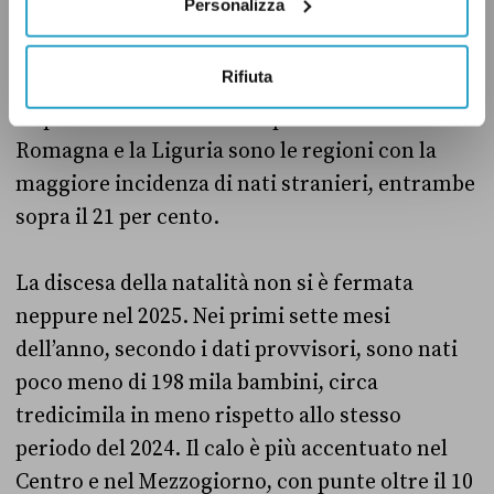
Personalizza
Nord e nel Centro, dove la presenza straniera è
più radicata, un nato su quattro ha almeno un
Rifiuta
genitore non italiano, mentre nel Mezzogiorno
la quota scende sotto il 10 per cento. L’Emilia-
Romagna e la Liguria sono le regioni con la
maggiore incidenza di nati stranieri, entrambe
sopra il 21 per cento.
La discesa della natalità non si è fermata
neppure nel 2025. Nei primi sette mesi
dell’anno, secondo i dati provvisori, sono nati
poco meno di 198 mila bambini, circa
tredicimila in meno rispetto allo stesso
periodo del 2024. Il calo è più accentuato nel
Centro e nel Mezzogiorno, con punte oltre il 10