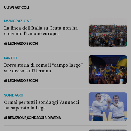
ULTIMI ARTICOLI
IMMIGRAZIONE
La linea dell’Italia su Ceuta non ha
convinto l’Unione europea
di
LEONARDO BECCHI
La linea dell’Italia su Ceuta non ha convinto l’Unione europea
PARTITI
Breve storia di come il “campo largo”
si è diviso sull’Ucraina
di
LEONARDO BECCHI
Breve storia di come il “campo largo” si è diviso sull’Ucraina
SONDAGGI
Ormai per tutti i sondaggi Vannacci
ha superato la Lega
di
REDAZIONE, SONDAGGI BIDIMEDIA
Ormai per tutti i sondaggi Vannacci ha superato la Lega