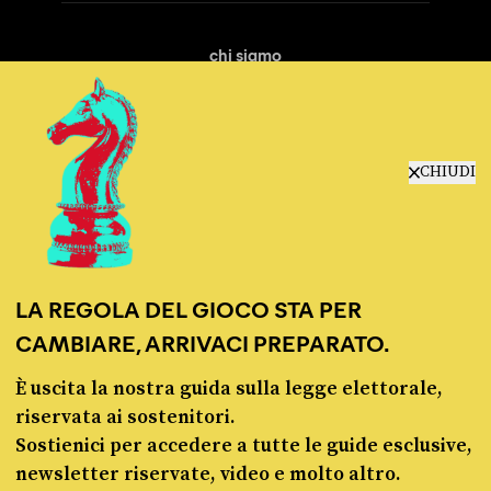
chi siamo
manifesto
redazione
progetti
lavora con noi
CHIUDI
contattaci
LA REGOLA DEL GIOCO STA PER
CAMBIARE, ARRIVACI PREPARATO.
È uscita la nostra guida sulla legge elettorale,
© Pagella Politica 2012 - 2026
riservata ai sostenitori.
Sostienici per accedere a tutte le guide esclusive,
Pagella Politica è una testata registrata presso il Tribunale di Milano, n. 55 del 8
newsletter riservate, video e molto altro.
marzo 2021. ISSN 2974-9387