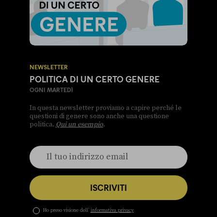
NEWSLETTER
POLITICA DI UN CERTO GENERE
OGNI MARTEDÌ
In questa newsletter proviamo a capire perché le
questioni di genere sono anche una questione
politica.
Qui un esempio
.
ISCRIVITI
Ho preso visione dell’
informativa privacy