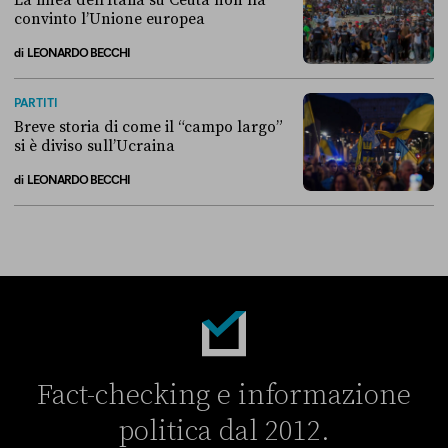
La linea dell’Italia su Ceuta non ha
convinto l’Unione europea
di
LEONARDO BECCHI
La linea dell’Italia su Ceuta non ha convinto l’Unione europea
PARTITI
Breve storia di come il “campo largo”
si è diviso sull’Ucraina
di
LEONARDO BECCHI
Breve storia di come il “campo largo” si è diviso sull’Ucraina
Fact-checking e informazione
politica dal 2012.