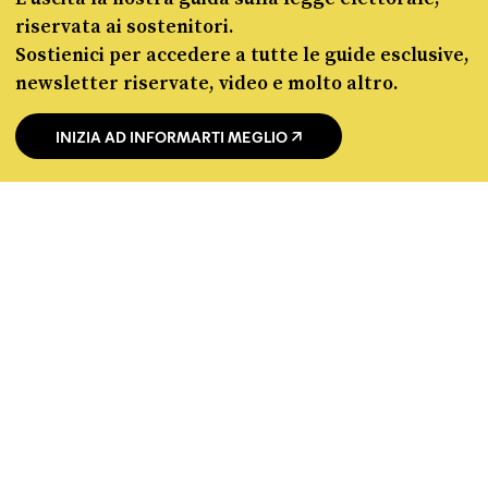
riservata ai sostenitori.
Sostienici per accedere a tutte le guide esclusive,
newsletter riservate, video e molto altro.
chi siamo
manifesto
INIZIA AD INFORMARTI MEGLIO
redazione
progetti
lavora con noi
contattaci
© Pagella Politica 2012 - 2026