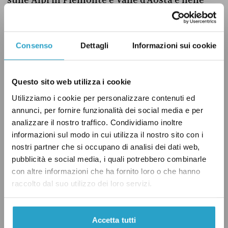
sulle Alpi in Piemonte e Valle d’Aosta e nelle
regioni tirreniche, oltre che al Sud. Tra le
grandi città, Napoli ha registrato un aumento
di 1,8 gradi, Roma di 1,9, Torino di 1,7 e Milano
Consenso
Dettagli
Informazioni sui cookie
di 1,4.
Questo sito web utilizza i cookie
Utilizziamo i cookie per personalizzare contenuti ed
annunci, per fornire funzionalità dei social media e per
analizzare il nostro traffico. Condividiamo inoltre
informazioni sul modo in cui utilizza il nostro sito con i
nostri partner che si occupano di analisi dei dati web,
pubblicità e social media, i quali potrebbero combinarle
con altre informazioni che ha fornito loro o che hanno
raccolto dal suo utilizzo dei loro servizi.
Accetta tutti