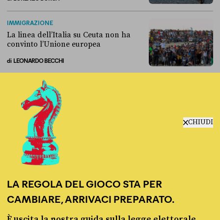
Perché non conviene spostare i migranti nei Paesi terzi
IMMIGRAZIONE
La linea dell’Italia su Ceuta non ha
convinto l’Unione europea
di
LEONARDO BECCHI
La linea dell’Italia su Ceuta non ha convinto l’Unione europea
CHIUDI
Fact-checking e informazione
politica dal 2012.
LA REGOLA DEL GIOCO STA PER
CAMBIARE, ARRIVACI PREPARATO.
È uscita la nostra guida sulla legge elettorale,