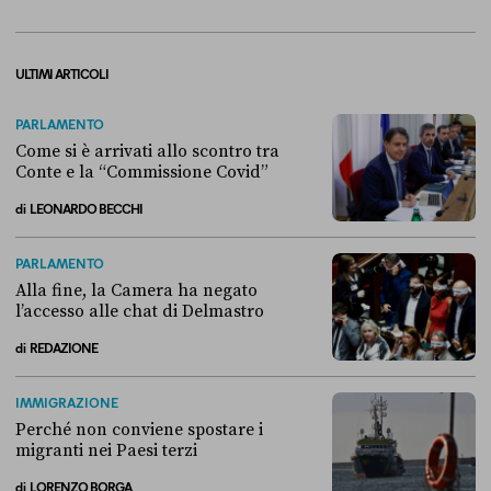
ULTIMI ARTICOLI
PARLAMENTO
Come si è arrivati allo scontro tra
Conte e la “Commissione Covid”
di
LEONARDO BECCHI
Come si è arrivati allo scontro tra Conte e la “Commissione Covid”
PARLAMENTO
Alla fine, la Camera ha negato
l’accesso alle chat di Delmastro
di
REDAZIONE
Alla fine, la Camera ha negato l’accesso alle chat di Delmastro
IMMIGRAZIONE
Perché non conviene spostare i
migranti nei Paesi terzi
di
LORENZO BORGA