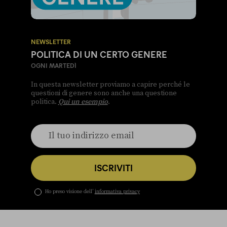
NEWSLETTER
POLITICA DI UN CERTO GENERE
OGNI MARTEDÌ
In questa newsletter proviamo a capire perché le
questioni di genere sono anche una questione
politica.
Qui un esempio
.
ISCRIVITI
Ho preso visione dell’
informativa privacy