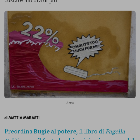
costare ancora di più
Ansa
di
MATTIA MARASTI
Preordina
Bugie al potere
, il libro di
Pagella