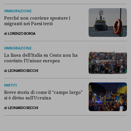
Alla fine, la Camera ha negato l’accesso alle chat di Delmastro
IMMIGRAZIONE
Perché non conviene spostare i
migranti nei Paesi terzi
di
LORENZO BORGA
Perché non conviene spostare i migranti nei Paesi terzi
IMMIGRAZIONE
La linea dell’Italia su Ceuta non ha
convinto l’Unione europea
di
LEONARDO BECCHI
La linea dell’Italia su Ceuta non ha convinto l’Unione europea
PARTITI
Breve storia di come il “campo largo”
si è diviso sull’Ucraina
di
LEONARDO BECCHI
Breve storia di come il “campo largo” si è diviso sull’Ucraina