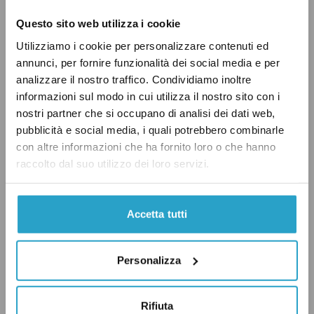
consideriamo soltanto il lato consumatore,
Questo sito web utilizza i cookie
ossia le donne che acquistano gli assorbenti,
Utilizziamo i cookie per personalizzare contenuti ed
allora si dovrebbe avere una riduzione di
annunci, per fornire funzionalità dei social media e per
prezzo. Ma questo ragionamento non
analizzare il nostro traffico. Condividiamo inoltre
considera l’impatto che il taglio potrebbe avere
informazioni sul modo in cui utilizza il nostro sito con i
sul lato dell’offerta, ossia sulle imprese.
nostri partner che si occupano di analisi dei dati web,
pubblicità e social media, i quali potrebbero combinarle
con altre informazioni che ha fornito loro o che hanno
Per esempio per i beni per la prima infanzia il
raccolto dal suo utilizzo dei loro servizi.
calo dell’Iva non si è trasferito sul prezzo finale
al consumatore. Un monitoraggio del
Accetta tutti
Ministero delle Imprese e del Made in Italy
ha
stimato
che nei primi mesi del 2023 per alcuni
prodotti la riduzione del prezzo è stata solo al
Personalizza
50 per cento di quella attesa.
Rifiuta