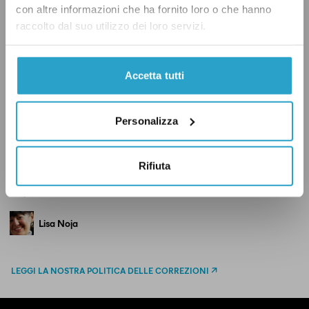
con altre informazioni che ha fornito loro o che hanno
raccolto dal suo utilizzo dei loro servizi.
COVID-19
MASCHERINE
Accetta tutti
Personalizza
CONDIVIDI
twitter
email
bluesky
facebook
whatsapp
Rifiuta
IN QUESTO ARTICOLO
Lisa Noja
LEGGI LA NOSTRA POLITICA DELLE CORREZIONI