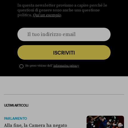
In questa newsletter proviamo a capire perché le
questioni di genere sono anche una questione
politica.
Qui un esempio
.
ISCRIVITI
Ho preso visione dell’
informativa privacy
ULTIMI ARTICOLI
PARLAMENTO
Alla fine, la Camera ha negato