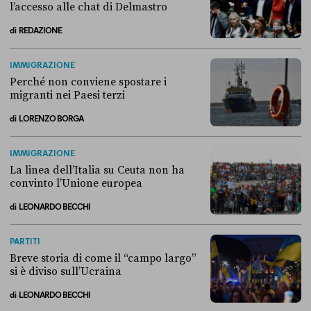
l’accesso alle chat di Delmastro
di
REDAZIONE
Alla fine, la Camera ha negato l’accesso alle chat di Delmastro
IMMIGRAZIONE
Perché non conviene spostare i
migranti nei Paesi terzi
di
LORENZO BORGA
Perché non conviene spostare i migranti nei Paesi terzi
IMMIGRAZIONE
La linea dell’Italia su Ceuta non ha
convinto l’Unione europea
di
LEONARDO BECCHI
La linea dell’Italia su Ceuta non ha convinto l’Unione europea
PARTITI
Breve storia di come il “campo largo”
si è diviso sull’Ucraina
di
LEONARDO BECCHI