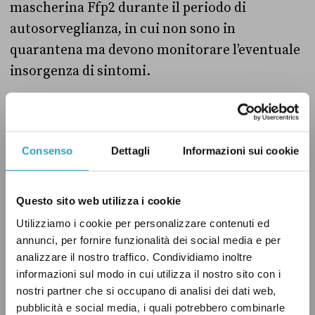
mascherina Ffp2 durante il periodo di
autosorveglianza, in cui non sono in
quarantena ma devono monitorare l’eventuale
insorgenza di sintomi.
Un altro decreto, del 23 dicembre,
aveva invece
introdotto
l’obbligo delle mascherine Ffp2 per
Consenso
Dettagli
Informazioni sui cookie
accedere ai mezzi di trasporto pubblico, locale
e a lunga percorrenza. L’obbligo di indossare le
mascherine Ffp2 è stato introdotto anche per
Questo sito web utilizza i cookie
gli spettacoli, sia al chiuso che all’aperto, in
Utilizziamo i cookie per personalizzare contenuti ed
teatri, sale da concerto, cinema, locali di
annunci, per fornire funzionalità dei social media e per
analizzare il nostro traffico. Condividiamo inoltre
intrattenimento e musica dal vivo e per gli
informazioni sul modo in cui utilizza il nostro sito con i
eventi sportivi.
nostri partner che si occupano di analisi dei dati web,
pubblicità e social media, i quali potrebbero combinarle