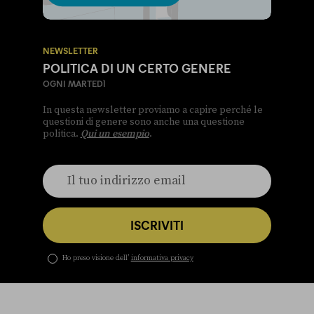
NEWSLETTER
POLITICA DI UN CERTO GENERE
OGNI MARTEDÌ
In questa newsletter proviamo a capire perché le
questioni di genere sono anche una questione
politica.
Qui un esempio
.
ISCRIVITI
Ho preso visione dell’
informativa privacy