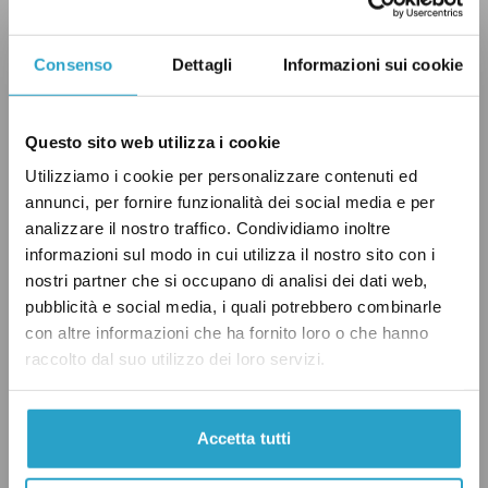
Consenso
Dettagli
Informazioni sui cookie
Come cambia il reddito di
LEGGI ANCHE:
cittadinanza nel 2023
Questo sito web utilizza i cookie
Utilizziamo i cookie per personalizzare contenuti ed
I prossimi passi
annunci, per fornire funzionalità dei social media e per
analizzare il nostro traffico. Condividiamo inoltre
Come previsto dalla procedura di Vas, in due
informazioni sul modo in cui utilizza il nostro sito con i
riunioni svolte tra novembre e dicembre il
nostri partner che si occupano di analisi dei dati web,
pubblicità e social media, i quali potrebbero combinarle
Pnacc
è stato presentato
alle regioni, che
con altre informazioni che ha fornito loro o che hanno
dovranno esaminarlo e fornire le loro
raccolto dal suo utilizzo dei loro servizi.
osservazioni in merito. In seguito a questo
passaggio, e solo quando la Vas sarà conclusa, il
Accetta tutti
Ministero dell’Ambiente e della Sicurezza
energetica potrà dare il via libera definitivo al