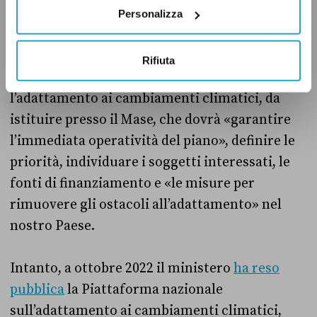
Piano.
Personalizza
All’entrata in vigore del Pnacc è legata anche
Rifiuta
l’attivazione di un Osservatorio nazionale per
l’adattamento ai cambiamenti climatici, da
istituire presso il Mase, che dovrà «garantire
l’immediata operatività del piano», definire le
priorità, individuare i soggetti interessati, le
fonti di finanziamento e «le misure per
rimuovere gli ostacoli all’adattamento» nel
nostro Paese.
Intanto, a ottobre 2022 il ministero
ha reso
pubblica
la Piattaforma nazionale
sull’adattamento ai cambiamenti climatici,