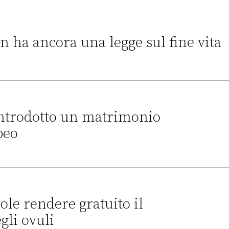
on ha ancora una legge sul fine vita
una legge sul fine vita
introdotto un matrimonio
peo
n matrimonio egualitario europeo
ole rendere gratuito il
li ovuli