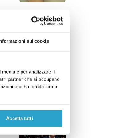
Informazioni sui cookie
l media e per analizzare il
nostri partner che si occupano
azioni che ha fornito loro o
Accetta tutti