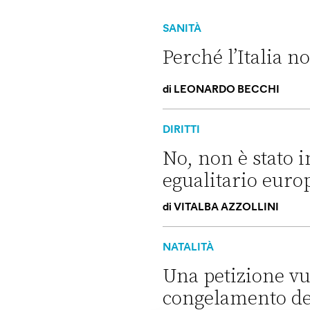
SANITÀ
Perché l’Italia n
di
LEONARDO BECCHI
Perché l’Italia non ha ancora 
DIRITTI
No, non è stato 
egualitario euro
di
VITALBA AZZOLLINI
No, non è stato introdotto u
NATALITÀ
Una petizione vu
congelamento deg