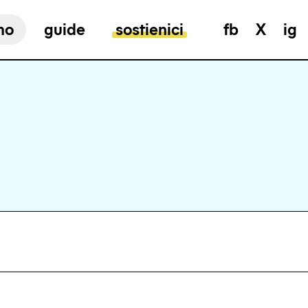
mo
guide
sostienici
fb
X
ig