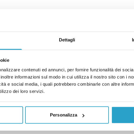
ratuito il congelamento degli ovuli
tra ha vietato l’educazione
Dettagli
uole?
ookie
o l’educazione sessuale nelle scuole?
nalizzare contenuti ed annunci, per fornire funzionalità dei socia
inoltre informazioni sul modo in cui utilizza il nostro sito con i 
icità e social media, i quali potrebbero combinarle con altre inform
l’omosessualità non è punita solo
lizzo dei loro servizi.
i
Personalizza
tà non è punita solo nei Paesi islamici