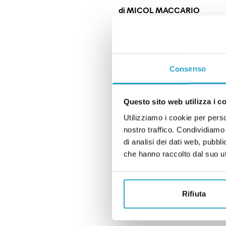
di
MICOL MACCARIO
Una petizione vuole rendere g
SCUOLA
È vero che la des
Consenso
sessuale nelle sc
di
CARLO CANEPA
Questo sito web utilizza i c
È vero che la destra ha vietat
Utilizziamo i cookie per perso
DIRITTI
nostro traffico. Condividiamo 
di analisi dei dati web, pubbl
Salvini sbaglia: 
che hanno raccolto dal suo uti
nei Paesi islamic
di
CARLO CANEPA
Rifiuta
Salvini sbaglia: l’omosessuali
ISTRUZIONE