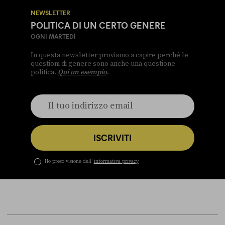
NEWSLETTER
POLITICA DI UN CERTO GENERE
OGNI MARTEDÌ
In questa newsletter proviamo a capire perché le
questioni di genere sono anche una questione
politica.
Qui un esempio
.
ISCRIVITI
Ho preso visione dell’
informativa privacy