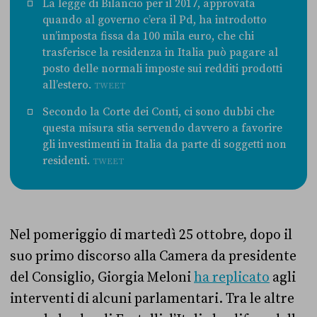
La legge di Bilancio per il 2017, approvata
quando al governo c’era il Pd, ha introdotto
un’imposta fissa da 100 mila euro, che chi
trasferisce la residenza in Italia può pagare al
posto delle normali imposte sui redditi prodotti
all’estero.
TWEET
Secondo la Corte dei Conti, ci sono dubbi che
questa misura stia servendo davvero a favorire
gli investimenti in Italia da parte di soggetti non
residenti.
TWEET
Nel pomeriggio di martedì 25 ottobre, dopo il
suo primo discorso alla Camera da presidente
del Consiglio, Giorgia Meloni
ha replicato
agli
interventi di alcuni parlamentari. Tra le altre