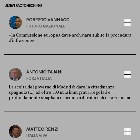
ULTIMI FACT-CHECKING
ROBERTO VANNACCI
FUTURO NAZIONALE
«la Commissione europea deve archiviare subito la procedura
d’infrazione»
FONTE
DATA
Ansa
28 LUGLIO 2026
ANTONIO TAJANI
FORZA ITALIA
La scelta del governo di Madrid di dare la cittadinanza
spagnola (...) ad oltre 500 mila immigrati irregolari è
profondamente sbagliata e incentiva il traffico di esseri umani
FONTE
DATA
X
30 LUGLIO
MATTEO RENZI
ITALIA VIVA