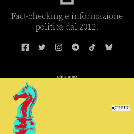
Fact-checking e informazione
politica dal 2012.
chi siamo
manifesto
redazione
progetti
lavora con noi
CHIUDI
contattaci