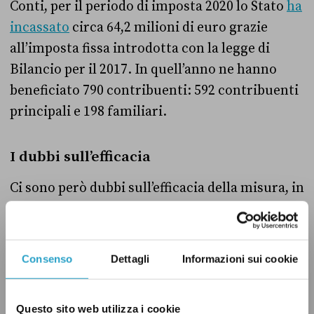
Conti, per il periodo di imposta 2020 lo Stato
ha
incassato
circa 64,2 milioni di euro grazie
all’imposta fissa introdotta con la legge di
Bilancio per il 2017. In quell’anno ne hanno
beneficiato 790 contribuenti: 592 contribuenti
principali e 198 familiari.
I dubbi sull’efficacia
Ci sono però dubbi sull’efficacia della misura, in
base alle intenzioni con cui è stata introdotta.
«Le scarne informazioni disponibili non
Consenso
Dettagli
Informazioni sui cookie
consentono di conoscere l’ammontare dei
redditi esteri sui quali agisce l’imposta
Questo sito web utilizza i cookie