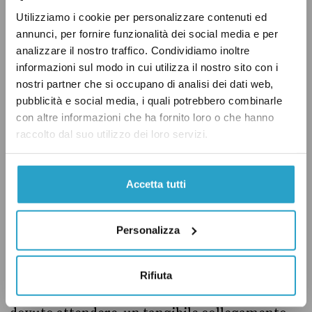
sostitutiva, né sulle imposte ordinarie che
Utilizziamo i cookie per personalizzare contenuti ed
sarebbero state effettivamente prelevate su
annunci, per fornire funzionalità dei social media e per
tali redditi in assenza del regime sostitutivo»,
analizzare il nostro traffico. Condividiamo inoltre
ha scritto
la Corte dei Corti in una relazione del
informazioni sul modo in cui utilizza il nostro sito con i
2021. Secondo la Corte, è «arduo valutare» se
nostri partner che si occupano di analisi dei dati web,
pubblicità e social media, i quali potrebbero combinarle
effettivamente la misura abbia raggiunto
con altre informazioni che ha fornito loro o che hanno
l’obiettivo di «di favorire gli investimenti in
raccolto dal suo utilizzo dei loro servizi.
Italia da parte di soggetti non residenti». Il
problema principale è che a beneficiare della
Accetta tutti
misura sono soprattutto persone che
«trasferiscono la propria residenza in Italia per
finalità lavorative (come nel caso,
Personalizza
probabilmente frequente, degli sportivi
professionisti), residenziali o per altre ragioni,
Rifiuta
senza tuttavia esigere come pure ci si sarebbe