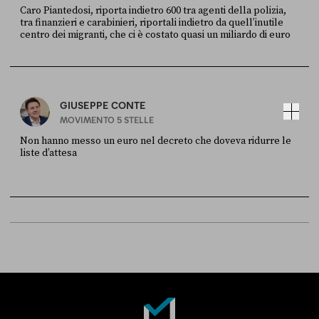
Caro Piantedosi, riporta indietro 600 tra agenti della polizia,
tra finanzieri e carabinieri, riportali indietro da quell’inutile
centro dei migranti, che ci è costato quasi un miliardo di euro
FONTE
DATA
Sky Live In
6 LUGLIO
GIUSEPPE CONTE
MOVIMENTO 5 STELLE
Non hanno messo un euro nel decreto che doveva ridurre le
liste d’attesa
FONTE
DATA
Sky Live In
6 LUGLIO